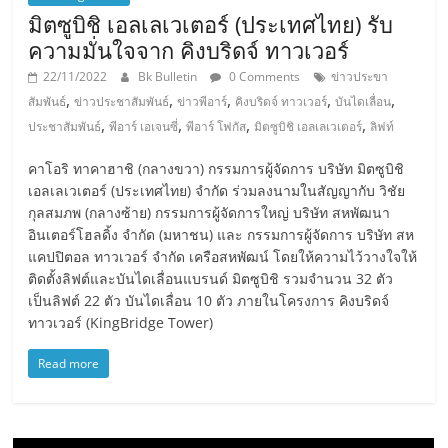
มิตซูบิชิ เอลเลเวเตอร์ (ประเทศไทย) รับ
ความมั่นใจจาก คิงบริดจ์ ทาวเวอร์
22/11/2022
Bk Bulletin
0 Comments
ข่าวประขา
,
,
,
,
,
สัมพันธ์
ข่าวประชาสัมพันธ์
ข่าวพีอาร์
คิงบริดจ์ ทาวเวอร์
บันไดเลื่อน
,
,
,
,
ประชาสัมพันธ์
พีอาร์ เอเจนซี่
พีอาร์ โฟกัส
มิตซูบิชิ เอลเลเวเตอร์
ลิฟท์
คาโอริ ทาคาฮาชิ (กลางขวา) กรรมการผู้จัดการ บริษัท มิตซูบิชิ
เอลเลเวเตอร์ (ประเทศไทย) จำกัด ร่วมลงนามในสัญญากับ วิชัย
กุลสมภพ (กลางซ้าย) กรรมการผู้จัดการใหญ่ บริษัท สหพัฒนา
อินเตอร์โฮลดิ้ง จำกัด (มหาชน) และ กรรมการผู้จัดการ บริษัท สห
แคปปิตอล ทาวเวอร์ จำกัด เครือสหพัฒน์ โดยให้ความไว้วางใจให้
ติดตั้งลิฟต์และบันไดเลื่อนแบรนด์ มิตซูบิชิ รวมจำนวน 32 ตัว
เป็นลิฟต์ 22 ตัว บันไดเลื่อน 10 ตัว ภายในโครงการ คิงบริดจ์
ทาวเวอร์ (KingBridge Tower)
Read more