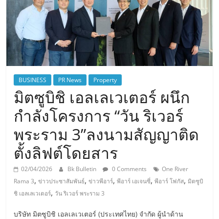
BUSINESS
PR News
Property
มิตซูบิชิ เอลเลเวเตอร์ ผนึก
กำลังโครงการ “วัน ริเวอร์
พระราม 3”ลงนามสัญญาติด
ตั้งลิฟต์โดยสาร
02/04/2026
Bk Bulletin
0 Comments
One River
,
,
,
,
,
Rama 3
ข่าวประชาสัมพันธ์
ข่าวพีอาร์
พีอาร์ เอเจนซี่
พีอาร์ โฟกัส
มิตซูบิ
,
ชิ เอลเลเวเตอร์
วัน ริเวอร์ พระราม 3
บริษัท มิตซูบิชิ เอลเลเวเตอร์ (ประเทศไทย) จำกัด ผู้นำด้าน