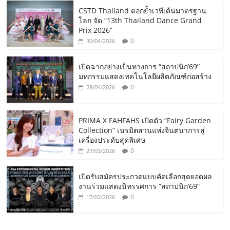
CSTD Thailand ตอกย้ำเวทีเต้นมาตรฐาน
โลก จัด “13th Thailand Dance Grand
Prix 2026”
0
30/04/2026
เปิดฉากอย่างเป็นทางการ “สถาปนิก’69”
มหกรรมแสดงเทคโนโลยีผลิตภัณฑ์ก่อสร้าง
0
28/04/2026
PRIMA X FAHFAHS เปิดตัว “Fairy Garden
Collection” เนรมิตสวนแห่งจินตนาการสู่
เครื่องประดับสุดพิเศษ
0
27/03/2026
เปิดรับสมัครประกวดแบบคัดเลือกสุดยอดผล
งานร่วมแสดงนิทรรศการ “สถาปนิก’69”
0
17/02/2026