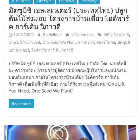
BUSINESS
Lifestyle
PR News
Property
มิตซูบิชิ เอลเลเวเตอร์ (ประเทศไทย) ปลูก
ต้นไม้ส่งมอบ โครงการบ้านเดี่ยว ไฮด์พาร์
ค การ์เด้น วิภาวดี
,
,
30/10/2025
Bk Bulletin
0 Comments
MET
Nexiez-S
,
,
,
,
One Lift You Need
One Seed We Plant
ข่าวพีอาร์
พีอาร์ โฟกัส
มิตซูบิชิ
,
เอลเลเวเตอร์
ไฮด์พาร์ค การ์เด้น วิภาวดี
บริษัท มิตซูบิชิ เอลเลเวเตอร์ (ประเทศไทย) จำกัด โดย นายคัทสึ
ยะ คาวาบาตะ กรรมการผู้จัดการ นำคณะผู้บริหารและพนักงาน
มอบต้นแคนา ภายในโครงการบ้านเดี่ยว ไฮด์พาร์ค การ์เด้น
วิภาวดี เพื่อเพิ่มพื้นที่สีเขียว ภายใต้กิจกรรมเพื่อสังคม “One Lift
You Need, One Seed We Plant”
Read more