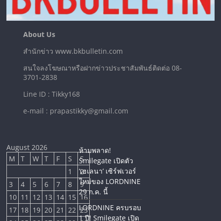
About Us
สำนักข่าว www.bkbulletin.com
สนใจลงโฆษณาหรือฝากข่าวประชาสัมพันธ์ติดต่อ 08-
3701-2838
Line ID : Tikky168
e-mail : prapastikky@gmail.com
August 2026
ห้ามพลาด!
M
T
W
T
F
S
S
Smilegate เปิดตัว
‘เฮเลนา’ เซิร์ฟเวอร์
1
2
ใหม่ของ LORDNINE
3
4
5
6
7
8
9
29 ก.ค. นี้
10
11
12
13
14
15
16
LORDNINE ครบรอบ
17
18
19
20
21
22
23
1 ปี! Smilegate เปิด