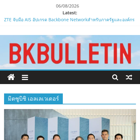
Skip
06/08/2026
to
Latest:
Smilegate ฉลองครบรอบ 1 ปี “Lordnine”เปิดตัวเซิร์ฟใหม่ ‘Helena’
content
บูสต์ EXP กระฉูด 50% พร้อมแจกซัมมอนสูงสุด 1,111 ครั้ง!
www.bkbulletin.co
ZTE จับมือ AIS อัปเกรด Backbone Networkสำหรับภาครัฐและองค์กร
ธุรกิจ มุ่งเสริมรากฐานเศรษฐกิจดิจิทัลให้แกร่งยิ่งขึ้น
“ปลัด ทส.” เผย “รมว.สุชาติ” มอบหมายเป็นประธาน เปิดงาน
นำ
Biodiversity & Bioeconomy Forum 2026เดินหน้าขับเคลื่อน
เสนอ
นโยบาย Nature Positive สู่เศรษฐกิจชีวภาพที่ยั่งยืน
ข่าว
ห้ามพลาด! Smilegate เปิดตัว ‘เฮเลนา’ เซิร์ฟเวอร์ใหม่ของ
ครบ
LORDNINE 29 ก.ค. นี้
ทุก
LORDNINE ครบรอบ 1 ปี! Smilegate เปิด “Helena” เซิร์ฟฯ ใหม่
พร้อมอาวุธเคียวและศึกกิลด์-PvP เดือดครึ่งปีหลัง 2026
ด้าน
มิตซูบิชิ เอลเลเวเตอร์