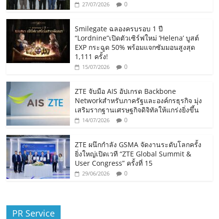
0
27/07/2026
Smilegate ฉลองครบรอบ 1 ปี
“Lordnine”เปิดตัวเซิร์ฟใหม่ ‘Helena’ บูสต์
EXP กระฉูด 50% พร้อมแจกซัมมอนสูงสุด
1,111 ครั้ง!
0
15/07/2026
ZTE จับมือ AIS อัปเกรด Backbone
Networkสำหรับภาครัฐและองค์กรธุรกิจ มุ่ง
เสริมรากฐานเศรษฐกิจดิจิทัลให้แกร่งยิ่งขึ้น
0
14/07/2026
ZTE ผนึกกำลัง GSMA จัดงานระดับโลกครั้ง
ยิ่งใหญ่เปิดเวที “ZTE Global Summit &
User Congress” ครั้งที่ 15
0
29/06/2026
PR Service