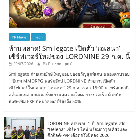
PR News
Tech
ห้ามพลาด! Smilegate เปิดตัว ‘เฮเลนา’
เซิร์ฟเวอร์ใหม่ของ LORDNINE 29 ก.ค. นี้
29/07/2026
Bk Bulletin
0
Smilegate ค่ายเกมยักษ์ใหญ่มอบของขวัญสุดพิเศษ ฉลองครบรอบ
1 ปีเกม MMORPG ฟอร์มยักษ์ LORDNINE ด้วยการเปิดตัว
เซิร์ฟเวอร์ใหม่ล่าสุด “เฮเลนา” 29 ก.ค. เวลา 18:00 น. พร้อมพากิ
ลด์และเหล่าเกมเมอร์ทะยานสู่ความโหดอย่างรวดเร็ว ด้วยบัฟ
พิเศษเพิ่ม EXP บัฟมาสเตอร์รีสูงถึง 50%
LORDNINE ครบรอบ 1 ปี! Smilegate เปิด
“Helena” เซิร์ฟฯ ใหม่ พร้อมอาวุธเคียวและ
ศึกกิลด์-PvP เดือดครึ่งปีหลัง 2026