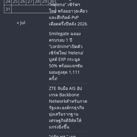
24
25
26
27
28
29
30
“Helena” เซิร์ฟฯ
31
ใหม่ พร้อมอาวุธเคียว
และศึกกิลด์-PvP
« Jul
เดือดครึ่งปีหลัง 2026
Smilegate ฉลอง
ครบรอบ 1 ปี
“Lordnine”เปิดตัว
เซิร์ฟใหม่ ‘Helena’
บูสต์ EXP กระฉูด
50% พร้อมแจกซัม
มอนสูงสุด 1,111
ครั้ง!
ZTE จับมือ AIS อัป
เกรด Backbone
Networkสำหรับภาค
รัฐและองค์กรธุรกิจ
มุ่งเสริมรากฐาน
เศรษฐกิจดิจิทัลให้
แกร่งยิ่งขึ้น
“ปลัด ทส.” เผย