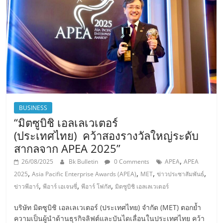
BUSINESS
“มิตซูบิชิ เอลเลเวเตอร์
(ประเทศไทย) คว้าสองรางวัลใหญ่ระดับ
สากลจาก APEA 2025”
,
26/08/2025
Bk Bulletin
0 Comments
APEA
APEA
,
,
,
,
2025
Asia Pacific Enterprise Awards (APEA)
MET
ข่าวประชาสัมพันธ์
,
,
,
ข่าวพีอาร์
พีอาร์ เอเจนซี่
พีอาร์ โฟกัส
มิตซูบิชิ เอลเลเวเตอร์
บริษัท มิตซูบิชิ เอลเลเวเตอร์ (ประเทศไทย) จำกัด (MET) ตอกย้ำ
ความเป็นผู้นำด้านธุรกิจลิฟต์และบันไดเลื่อนในประเทศไทย คว้า