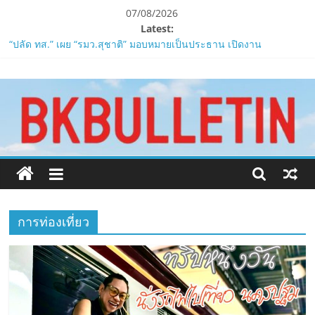
Skip
07/08/2026
to
Latest:
content
“ปลัด ทส.” เผย “รมว.สุชาติ” มอบหมายเป็นประธาน เปิดงาน
Biodiversity & Bioeconomy Forum 2026เดินหน้าขับเคลื่อน
www.bkbulletin.co
นโยบาย Nature Positive สู่เศรษฐกิจชีวภาพที่ยั่งยืน
ห้ามพลาด! Smilegate เปิดตัว ‘เฮเลนา’ เซิร์ฟเวอร์ใหม่ของ
LORDNINE 29 ก.ค. นี้
นำ
LORDNINE ครบรอบ 1 ปี! Smilegate เปิด “Helena” เซิร์ฟฯ ใหม่
เสนอ
พร้อมอาวุธเคียวและศึกกิลด์-PvP เดือดครึ่งปีหลัง 2026
ข่าว
Smilegate ฉลองครบรอบ 1 ปี “Lordnine”เปิดตัวเซิร์ฟใหม่ ‘Helena’
ครบ
บูสต์ EXP กระฉูด 50% พร้อมแจกซัมมอนสูงสุด 1,111 ครั้ง!
ทุก
ZTE จับมือ AIS อัปเกรด Backbone Networkสำหรับภาครัฐและองค์กร
ด้าน
ธุรกิจ มุ่งเสริมรากฐานเศรษฐกิจดิจิทัลให้แกร่งยิ่งขึ้น
การท่องเที่ยว