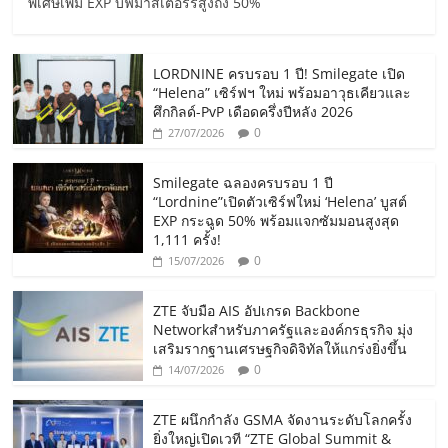
พิเศษเพิ่ม EXP บัฟมาสเตอร์รีสูงถึง 50%
LORDNINE ครบรอบ 1 ปี! Smilegate เปิด
“Helena” เซิร์ฟฯ ใหม่ พร้อมอาวุธเคียวและ
ศึกกิลด์-PvP เดือดครึ่งปีหลัง 2026
0
27/07/2026
Smilegate ฉลองครบรอบ 1 ปี
“Lordnine”เปิดตัวเซิร์ฟใหม่ ‘Helena’ บูสต์
EXP กระฉูด 50% พร้อมแจกซัมมอนสูงสุด
1,111 ครั้ง!
0
15/07/2026
ZTE จับมือ AIS อัปเกรด Backbone
Networkสำหรับภาครัฐและองค์กรธุรกิจ มุ่ง
เสริมรากฐานเศรษฐกิจดิจิทัลให้แกร่งยิ่งขึ้น
0
14/07/2026
ZTE ผนึกกำลัง GSMA จัดงานระดับโลกครั้ง
ยิ่งใหญ่เปิดเวที “ZTE Global Summit &