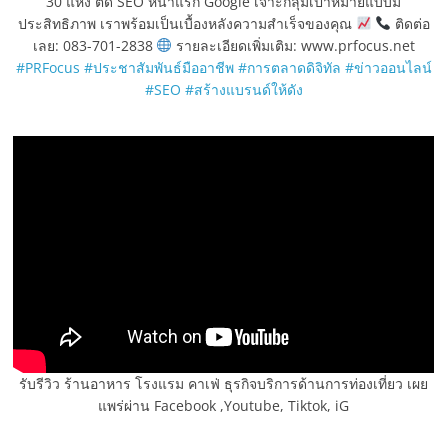
30 แห่ง ติด SEO หน้าแรก Google เจาะกลุ่มเป้าหมายแบบมี
ประสิทธิภาพ เราพร้อมเป็นเบื้องหลังความสำเร็จของคุณ
ติดต่อ
เลย: 083-701-2838
รายละเอียดเพิ่มเติม: www.prfocus.net
#PRFocus
#ประชาสัมพันธ์มืออาชีพ
#การตลาดดิจิทัล
#ข่าวออนไลน์
#SEO
#สร้างแบรนด์ให้ดัง
รับรีวิว ร้านอาหาร โรงแรม คาเฟ่ ธุรกิจบริการด้านการท่องเที่ยว เผย
แพร่ผ่าน Facebook ,Youtube, Tiktok, iG