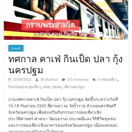
travel
ทศกาล คาเฟ่ กินเป็ด ปลา กุ้ง
นครปฐม
,
20/09/2022
Bk Bulletin
0 Comments
การท่องเที่ยว
,
,
,
กินแก้มตุ่ย ตะลุยเที่ยว
ททท
สธทท
เที่ยวนครปฐม
งานเทศกาลคาเฟ่ กินเป็ด ปลา กุ้ง นครปฐม จัดขึ้นระหว่างวันที่
16-18 กันยายน 2565 ที่ผ่านมา ณ วัดงิ้วราย อำเภอนครชัยศรี
จังหวัดนครปฐม เพื่อส่งเสริมกิจกรรมการท่องเที่ยวเชิง
ประวัติศาสตร์ ศาสนา วัฒนธรรม ประเพณีและวิถีชีวิตชุมชน
และการท่องเที่ยวเชิงอาหารของจังหวัดนครปฐม เมืองแห่งของ
อร่อยและคาเฟ่วิวสวยใกล้กรุงฯ