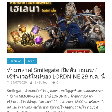
PR News
Tech
ห้ามพลาด! Smilegate เปิดตัว ‘เฮเลนา’
เซิร์ฟเวอร์ใหม่ของ LORDNINE 29 ก.ค. นี้
29/07/2026
Bk Bulletin
0
Smilegate ค่ายเกมยักษ์ใหญ่มอบของขวัญสุดพิเศษ ฉลองครบรอบ
1 ปีเกม MMORPG ฟอร์มยักษ์ LORDNINE ด้วยการเปิดตัว
เซิร์ฟเวอร์ใหม่ล่าสุด “เฮเลนา” 29 ก.ค. เวลา 18:00 น. พร้อมพากิ
ลด์และเหล่าเกมเมอร์ทะยานสู่ความโหดอย่างรวดเร็ว ด้วยบัฟ