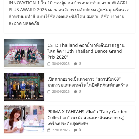
INNOVATION 1 ใน 10 ของผู้ผ่านเข้ารอบสุดท้าย จากเวที AGRI
PLUS AWARD 2026 ต่อยอดนวัตกรรมสับปะรด สู่แชมพู-ครีมนวด
สำหรับผมทำสี แบบไร้ซัลเฟตและซิลิโคน ผมสวย สีชัด เงางาม
สะอาด ปลอดภัย
CSTD Thailand ตอกย้ำเวทีเต้นมาตรฐาน
โลก จัด “13th Thailand Dance Grand
Prix 2026”
0
30/04/2026
เปิดฉากอย่างเป็นทางการ “สถาปนิก’69”
มหกรรมแสดงเทคโนโลยีผลิตภัณฑ์ก่อสร้าง
0
28/04/2026
PRIMA X FAHFAHS เปิดตัว “Fairy Garden
Collection” เนรมิตสวนแห่งจินตนาการสู่
เครื่องประดับสุดพิเศษ
0
27/03/2026