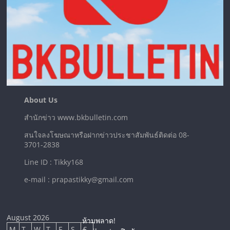
About Us
สำนักข่าว www.bkbulletin.com
สนใจลงโฆษณาหรือฝากข่าวประชาสัมพันธ์ติดต่อ 08-
3701-2838
Line ID : Tikky168
e-mail : prapastikky@gmail.com
August 2026
ห้ามพลาด!
M
T
W
T
F
S
S