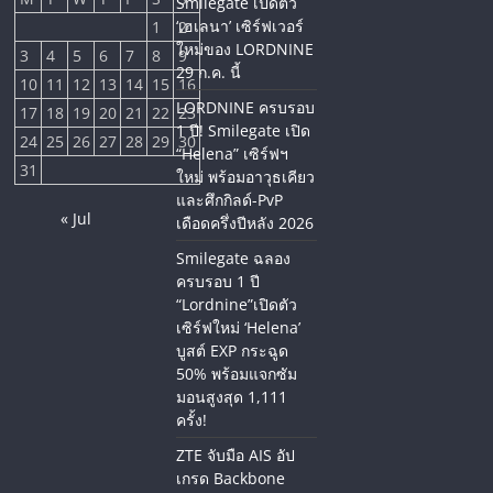
Smilegate เปิดตัว
‘เฮเลนา’ เซิร์ฟเวอร์
1
2
ใหม่ของ LORDNINE
3
4
5
6
7
8
9
29 ก.ค. นี้
10
11
12
13
14
15
16
LORDNINE ครบรอบ
17
18
19
20
21
22
23
1 ปี! Smilegate เปิด
24
25
26
27
28
29
30
“Helena” เซิร์ฟฯ
31
ใหม่ พร้อมอาวุธเคียว
และศึกกิลด์-PvP
« Jul
เดือดครึ่งปีหลัง 2026
Smilegate ฉลอง
ครบรอบ 1 ปี
“Lordnine”เปิดตัว
เซิร์ฟใหม่ ‘Helena’
บูสต์ EXP กระฉูด
50% พร้อมแจกซัม
มอนสูงสุด 1,111
ครั้ง!
ZTE จับมือ AIS อัป
เกรด Backbone