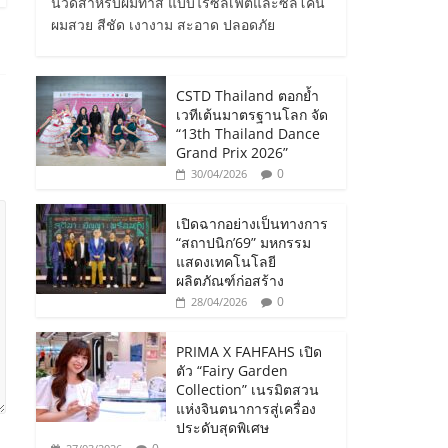
นวดสำหรับผมทำสี แบบไร้ซัลเฟตและซิลิโคน
ผมสวย สีชัด เงางาม สะอาด ปลอดภัย
CSTD Thailand ตอกย้ำ
เวทีเต้นมาตรฐานโลก จัด
“13th Thailand Dance
Grand Prix 2026”
0
30/04/2026
เปิดฉากอย่างเป็นทางการ
“สถาปนิก’69” มหกรรม
แสดงเทคโนโลยี
ผลิตภัณฑ์ก่อสร้าง
0
28/04/2026
PRIMA X FAHFAHS เปิด
ตัว “Fairy Garden
Collection” เนรมิตสวน
แห่งจินตนาการสู่เครื่อง
ประดับสุดพิเศษ