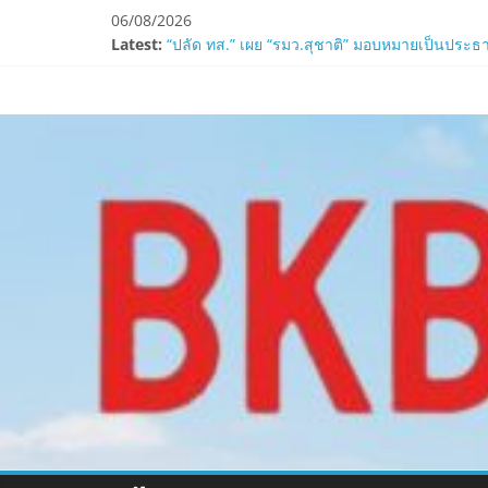
Skip
06/08/2026
to
Latest:
“ปลัด ทส.” เผย “รมว.สุชาติ” มอบหมายเป็นประธา
content
ห้ามพลาด! Smilegate เปิดตัว ‘เฮเลนา’ เซิร์ฟเวอ
www.bkbulletin
LORDNINE ครบรอบ 1 ปี! Smilegate เปิด “Helena”
Smilegate ฉลองครบรอบ 1 ปี “Lordnine”เปิดตัวเซ
ZTE จับมือ AIS อัปเกรด Backbone Networkสำหรับ
นำ
เสนอ
ข่าว
ครบ
ทุก
ด้าน