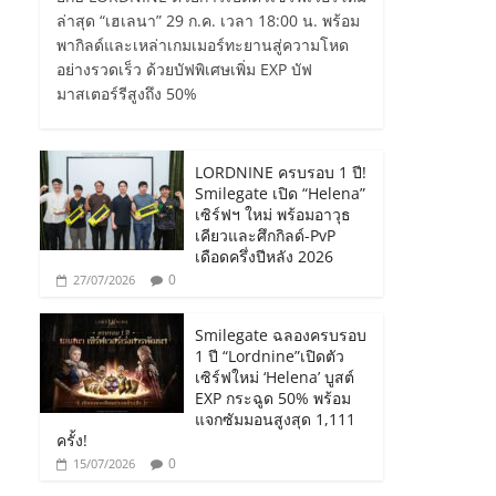
ล่าสุด “เฮเลนา” 29 ก.ค. เวลา 18:00 น. พร้อม
พากิลด์และเหล่าเกมเมอร์ทะยานสู่ความโหด
อย่างรวดเร็ว ด้วยบัฟพิเศษเพิ่ม EXP บัฟ
มาสเตอร์รีสูงถึง 50%
LORDNINE ครบรอบ 1 ปี!
Smilegate เปิด “Helena”
เซิร์ฟฯ ใหม่ พร้อมอาวุธ
เคียวและศึกกิลด์-PvP
เดือดครึ่งปีหลัง 2026
0
27/07/2026
Smilegate ฉลองครบรอบ
1 ปี “Lordnine”เปิดตัว
เซิร์ฟใหม่ ‘Helena’ บูสต์
EXP กระฉูด 50% พร้อม
แจกซัมมอนสูงสุด 1,111
ครั้ง!
0
15/07/2026