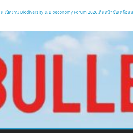
น เปิดงาน Biodiversity & Bioeconomy Forum 2026เดินหน้าขับเคลื่อนนโยบ
ร์ใหม่ของ LORDNINE 29 ก.ค. นี้
.com
 เซิร์ฟฯ ใหม่ พร้อมอาวุธเคียวและศึกกิลด์-PvP เดือดครึ่งปีหลัง 2026
ิร์ฟใหม่ ‘Helena’ บูสต์ EXP กระฉูด 50% พร้อมแจกซัมมอนสูงสุด 1,111 ครั
ภาครัฐและองค์กรธุรกิจ มุ่งเสริมรากฐานเศรษฐกิจดิจิทัลให้แกร่งยิ่งขึ้น