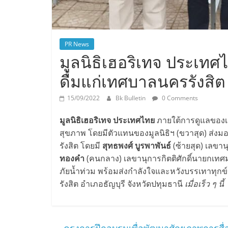
PR News
มูลนิธิเฮอริเทจ ประเทศ
ดื่มแก่เทศบาลนครรังสิต
15/09/2022
Bk Bulletin
0 Comments
มูลนิธิเฮอริเทจ ประเทศไทย
ภายใต้การดูแลของเคร
สุขภาพ โดยมีตัวแทนของมูลนิธิฯ (ขวาสุด) ส่งม
รังสิต โดยมี
สุทธพงศ์ บูรพาพันธ์
(ซ้ายสุด) เลขา
ทองคำ
(คนกลาง) เลขานุการกิตติศักดิ์นายกเทศมน
ภัยน้ำท่วม พร้อมส่งกำลังใจและหวังบรรเทาทุกข
รังสิต อำเภอธัญบุรี จังหวัดปทุมธานี
เมื่อเร็ว ๆ นี้
←
ครงการฝึกอบรมเพื่อพัฒนาศักยภาพการสื่อ