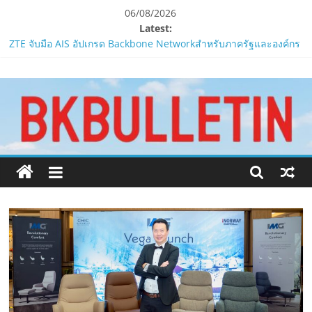
Skip
06/08/2026
to
Latest:
content
ZTE จับมือ AIS อัปเกรด Backbone Networkสำหรับภาครัฐและองค์กร
ธุรกิจ มุ่งเสริมรากฐานเศรษฐกิจดิจิทัลให้แกร่งยิ่งขึ้น
www.bkbulletin.co
“ปลัด ทส.” เผย “รมว.สุชาติ” มอบหมายเป็นประธาน เปิดงาน
Biodiversity & Bioeconomy Forum 2026เดินหน้าขับเคลื่อน
นโยบาย Nature Positive สู่เศรษฐกิจชีวภาพที่ยั่งยืน
นำ
ห้ามพลาด! Smilegate เปิดตัว ‘เฮเลนา’ เซิร์ฟเวอร์ใหม่ของ
เสนอ
LORDNINE 29 ก.ค. นี้
ข่าว
LORDNINE ครบรอบ 1 ปี! Smilegate เปิด “Helena” เซิร์ฟฯ ใหม่
ครบ
พร้อมอาวุธเคียวและศึกกิลด์-PvP เดือดครึ่งปีหลัง 2026
ทุก
Smilegate ฉลองครบรอบ 1 ปี “Lordnine”เปิดตัวเซิร์ฟใหม่ ‘Helena’
ด้าน
บูสต์ EXP กระฉูด 50% พร้อมแจกซัมมอนสูงสุด 1,111 ครั้ง!