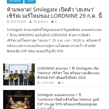
PR News
Tech
ห้ามพลาด! Smilegate เปิดตัว ‘เฮเลนา’
เซิร์ฟเวอร์ใหม่ของ LORDNINE 29 ก.ค. นี้
29/07/2026
Bk Bulletin
0
Smilegate ค่ายเกมยักษ์ใหญ่มอบของขวัญสุดพิเศษ ฉลองครบรอบ
1 ปีเกม MMORPG ฟอร์มยักษ์ LORDNINE ด้วยการเปิดตัว
เซิร์ฟเวอร์ใหม่ล่าสุด “เฮเลนา” 29 ก.ค. เวลา 18:00 น. พร้อมพากิ
ลด์และเหล่าเกมเมอร์ทะยานสู่ความโหดอย่างรวดเร็ว ด้วยบัฟ
พิเศษเพิ่ม EXP บัฟมาสเตอร์รีสูงถึง 50%
LORDNINE ครบรอบ 1 ปี! Smilegate เปิด
“Helena” เซิร์ฟฯ ใหม่ พร้อมอาวุธเคียวและ
ศึกกิลด์-PvP เดือดครึ่งปีหลัง 2026
0
27/07/2026
Smilegate ฉลองครบรอบ 1 ปี
“Lordnine”เปิดตัวเซิร์ฟใหม่ ‘Helena’ บูสต์
EXP กระฉูด 50% พร้อมแจกซัมมอนสูงสุด
1,111 ครั้ง!