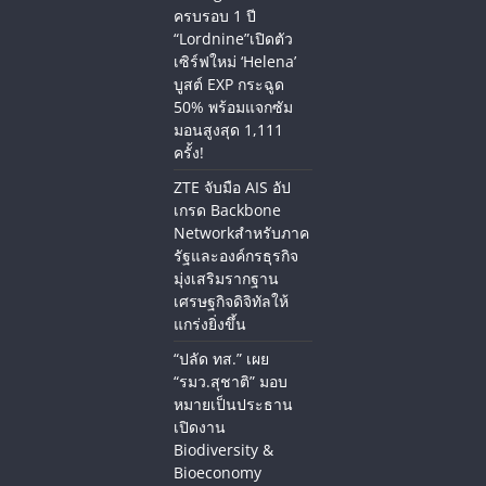
ครบรอบ 1 ปี
“Lordnine”เปิดตัว
เซิร์ฟใหม่ ‘Helena’
บูสต์ EXP กระฉูด
50% พร้อมแจกซัม
มอนสูงสุด 1,111
ครั้ง!
ZTE จับมือ AIS อัป
เกรด Backbone
Networkสำหรับภาค
รัฐและองค์กรธุรกิจ
มุ่งเสริมรากฐาน
เศรษฐกิจดิจิทัลให้
แกร่งยิ่งขึ้น
“ปลัด ทส.” เผย
“รมว.สุชาติ” มอบ
หมายเป็นประธาน
เปิดงาน
Biodiversity &
Bioeconomy