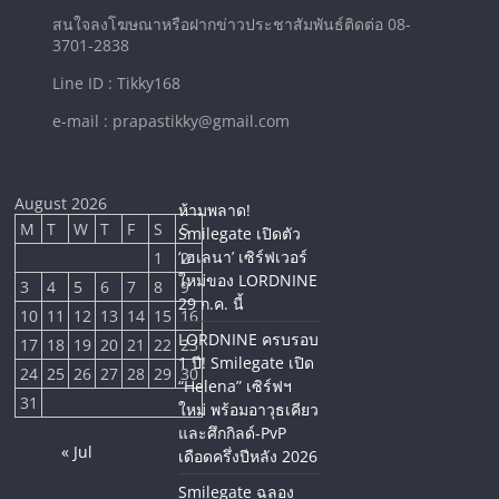
สนใจลงโฆษณาหรือฝากข่าวประชาสัมพันธ์ติดต่อ 08-
3701-2838
Line ID : Tikky168
e-mail : prapastikky@gmail.com
August 2026
ห้ามพลาด!
M
T
W
T
F
S
S
Smilegate เปิดตัว
‘เฮเลนา’ เซิร์ฟเวอร์
1
2
ใหม่ของ LORDNINE
3
4
5
6
7
8
9
29 ก.ค. นี้
10
11
12
13
14
15
16
LORDNINE ครบรอบ
17
18
19
20
21
22
23
1 ปี! Smilegate เปิด
24
25
26
27
28
29
30
“Helena” เซิร์ฟฯ
31
ใหม่ พร้อมอาวุธเคียว
และศึกกิลด์-PvP
« Jul
เดือดครึ่งปีหลัง 2026
Smilegate ฉลอง