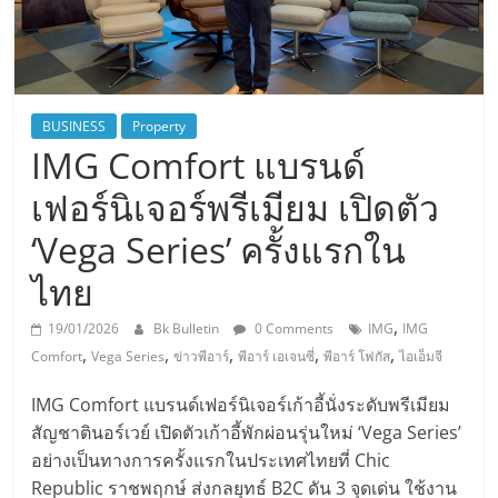
BUSINESS
Property
IMG Comfort แบรนด์
เฟอร์นิเจอร์พรีเมียม เปิดตัว
‘Vega Series’ ครั้งแรกใน
ไทย
,
19/01/2026
Bk Bulletin
0 Comments
IMG
IMG
,
,
,
,
,
Comfort
Vega Series
ข่าวพีอาร์
พีอาร์ เอเจนซี่
พีอาร์ โฟกัส
ไอเอ็มจี
IMG Comfort แบรนด์เฟอร์นิเจอร์เก้าอี้นั่งระดับพรีเมียม
สัญชาตินอร์เวย์ เปิดตัวเก้าอี้พักผ่อนรุ่นใหม่ ‘Vega Series’
อย่างเป็นทางการครั้งแรกในประเทศไทยที่ Chic
Republic ราชพฤกษ์ ส่งกลยุทธ์ B2C ดัน 3 จุดเด่น ใช้งาน