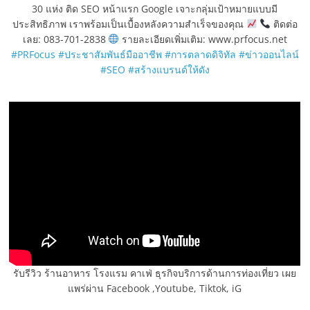
30 แห่ง ติด SEO หน้าแรก Google เจาะกลุ่มเป้าหมายแบบมี
ประสิทธิภาพ เราพร้อมเป็นเบื้องหลังความสำเร็จของคุณ
ติดต่อ
เลย: 083-701-2838
รายละเอียดเพิ่มเติม: www.prfocus.net
#PRFocus
#ประชาสัมพันธ์มืออาชีพ
#การตลาดดิจิทัล
#ข่าวออนไลน์
#SEO
#สร้างแบรนด์ให้ดัง
รับรีวิว ร้านอาหาร โรงแรม คาเฟ่ ธุรกิจบริการด้านการท่องเที่ยว เผย
แพร่ผ่าน Facebook ,Youtube, Tiktok, iG