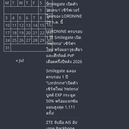
M
T
W
T
F
S
S
Smilegate เปิดตัว
‘เฮเลนา’ เซิร์ฟเวอร์
1
2
ใหม่ของ LORDNINE
3
4
5
6
7
8
9
29 ก.ค. นี้
10
11
12
13
14
15
16
LORDNINE ครบรอบ
17
18
19
20
21
22
23
1 ปี! Smilegate เปิด
24
25
26
27
28
29
30
“Helena” เซิร์ฟฯ
31
ใหม่ พร้อมอาวุธเคียว
และศึกกิลด์-PvP
« Jul
เดือดครึ่งปีหลัง 2026
Smilegate ฉลอง
ครบรอบ 1 ปี
“Lordnine”เปิดตัว
เซิร์ฟใหม่ ‘Helena’
บูสต์ EXP กระฉูด
50% พร้อมแจกซัม
มอนสูงสุด 1,111
ครั้ง!
ZTE จับมือ AIS อัป
เกรด Backbone