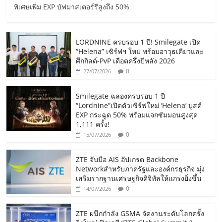
พิเศษเพิ่ม EXP บัฟมาสเตอร์รีสูงถึง 50%
LORDNINE ครบรอบ 1 ปี! Smilegate เปิด
“Helena” เซิร์ฟฯ ใหม่ พร้อมอาวุธเคียวและ
ศึกกิลด์-PvP เดือดครึ่งปีหลัง 2026
0
27/07/2026
Smilegate ฉลองครบรอบ 1 ปี
“Lordnine”เปิดตัวเซิร์ฟใหม่ ‘Helena’ บูสต์
EXP กระฉูด 50% พร้อมแจกซัมมอนสูงสุด
1,111 ครั้ง!
0
15/07/2026
ZTE จับมือ AIS อัปเกรด Backbone
Networkสำหรับภาครัฐและองค์กรธุรกิจ มุ่ง
เสริมรากฐานเศรษฐกิจดิจิทัลให้แกร่งยิ่งขึ้น
0
14/07/2026
ZTE ผนึกกำลัง GSMA จัดงานระดับโลกครั้ง