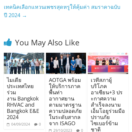
เทคนิคเลือกแหวนเพชรสุดหรูให้คุ้มค่า สมราคาฉบับ
ปี 2024
→
You May Also Like
ไมเดีย
AOTGA พร้อม
เวทีสภาผู้
ประเทศไทย
ให้บริการภาค
บริโภค
ร่วม
พื้นท่า
อาเซียน+3 ปร
งาน Bangkok
อากาศยาน
ะกาศความ
RHVAC and
ตามมาตรฐาน
สำเร็จลงนาม
Bangkok E&E
ความปลอดภัย
เอ็มโอยูร่วมมือ
2024
ในระดับสากล
ปราบภัย
จาก ISAGO
ไซเบอร์ข้าม
04/09/2024
0
ชาติ
29/10/2023
0