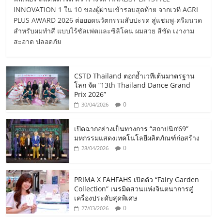
INNOVATION 1 ใน 10 ของผู้ผ่านเข้ารอบสุดท้าย จากเวที AGRI
PLUS AWARD 2026 ต่อยอดนวัตกรรมสับปะรด สู่แชมพู-ครีมนวด
สำหรับผมทำสี แบบไร้ซัลเฟตและซิลิโคน ผมสวย สีชัด เงางาม
สะอาด ปลอดภัย
CSTD Thailand ตอกย้ำเวทีเต้นมาตรฐาน
โลก จัด “13th Thailand Dance Grand
Prix 2026”
0
30/04/2026
เปิดฉากอย่างเป็นทางการ “สถาปนิก’69”
มหกรรมแสดงเทคโนโลยีผลิตภัณฑ์ก่อสร้าง
0
28/04/2026
PRIMA X FAHFAHS เปิดตัว “Fairy Garden
Collection” เนรมิตสวนแห่งจินตนาการสู่
เครื่องประดับสุดพิเศษ
0
27/03/2026