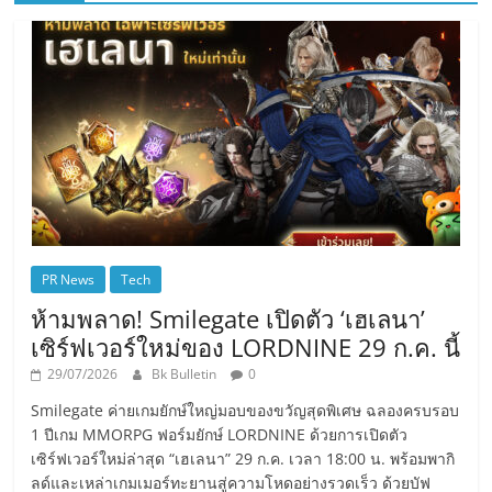
PR News
Tech
ห้ามพลาด! Smilegate เปิดตัว ‘เฮเลนา’
เซิร์ฟเวอร์ใหม่ของ LORDNINE 29 ก.ค. นี้
29/07/2026
Bk Bulletin
0
Smilegate ค่ายเกมยักษ์ใหญ่มอบของขวัญสุดพิเศษ ฉลองครบรอบ
1 ปีเกม MMORPG ฟอร์มยักษ์ LORDNINE ด้วยการเปิดตัว
เซิร์ฟเวอร์ใหม่ล่าสุด “เฮเลนา” 29 ก.ค. เวลา 18:00 น. พร้อมพากิ
ลด์และเหล่าเกมเมอร์ทะยานสู่ความโหดอย่างรวดเร็ว ด้วยบัฟ