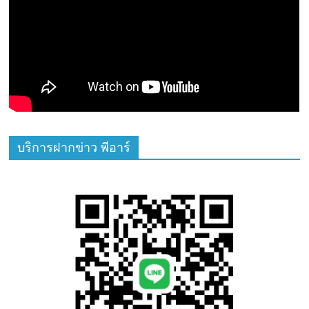
บริการฝากข่าว พีอาร์