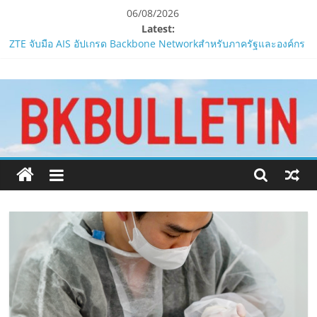
Skip
06/08/2026
to
Latest:
content
ZTE จับมือ AIS อัปเกรด Backbone Networkสำหรับภาครัฐและองค์กร
ธุรกิจ มุ่งเสริมรากฐานเศรษฐกิจดิจิทัลให้แกร่งยิ่งขึ้น
www.bkbulletin.co
“ปลัด ทส.” เผย “รมว.สุชาติ” มอบหมายเป็นประธาน เปิดงาน
Biodiversity & Bioeconomy Forum 2026เดินหน้าขับเคลื่อน
นโยบาย Nature Positive สู่เศรษฐกิจชีวภาพที่ยั่งยืน
นำ
ห้ามพลาด! Smilegate เปิดตัว ‘เฮเลนา’ เซิร์ฟเวอร์ใหม่ของ
เสนอ
LORDNINE 29 ก.ค. นี้
ข่าว
LORDNINE ครบรอบ 1 ปี! Smilegate เปิด “Helena” เซิร์ฟฯ ใหม่
ครบ
พร้อมอาวุธเคียวและศึกกิลด์-PvP เดือดครึ่งปีหลัง 2026
ทุก
Smilegate ฉลองครบรอบ 1 ปี “Lordnine”เปิดตัวเซิร์ฟใหม่ ‘Helena’
ด้าน
บูสต์ EXP กระฉูด 50% พร้อมแจกซัมมอนสูงสุด 1,111 ครั้ง!