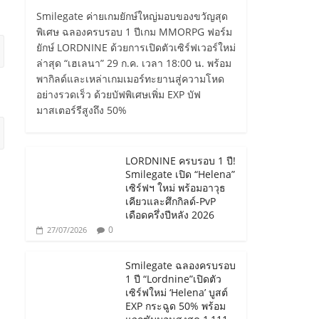
Smilegate ค่ายเกมยักษ์ใหญ่มอบของขวัญสุด
พิเศษ ฉลองครบรอบ 1 ปีเกม MMORPG ฟอร์ม
ยักษ์ LORDNINE ด้วยการเปิดตัวเซิร์ฟเวอร์ใหม่
ล่าสุด “เฮเลนา” 29 ก.ค. เวลา 18:00 น. พร้อม
พากิลด์และเหล่าเกมเมอร์ทะยานสู่ความโหด
อย่างรวดเร็ว ด้วยบัฟพิเศษเพิ่ม EXP บัฟ
มาสเตอร์รีสูงถึง 50%
LORDNINE ครบรอบ 1 ปี!
Smilegate เปิด “Helena”
เซิร์ฟฯ ใหม่ พร้อมอาวุธ
เคียวและศึกกิลด์-PvP
เดือดครึ่งปีหลัง 2026
0
27/07/2026
Smilegate ฉลองครบรอบ
1 ปี “Lordnine”เปิดตัว
เซิร์ฟใหม่ ‘Helena’ บูสต์
EXP กระฉูด 50% พร้อม