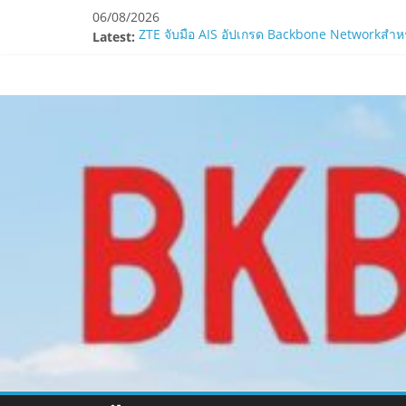
Skip
06/08/2026
to
Latest:
ZTE จับมือ AIS อัปเกรด Backbone Networkสำหรับ
content
“ปลัด ทส.” เผย “รมว.สุชาติ” มอบหมายเป็นประธา
www.bkbulletin
ห้ามพลาด! Smilegate เปิดตัว ‘เฮเลนา’ เซิร์ฟเวอ
LORDNINE ครบรอบ 1 ปี! Smilegate เปิด “Helena”
Smilegate ฉลองครบรอบ 1 ปี “Lordnine”เปิดตัวเซ
นำ
เสนอ
ข่าว
ครบ
ทุก
ด้าน