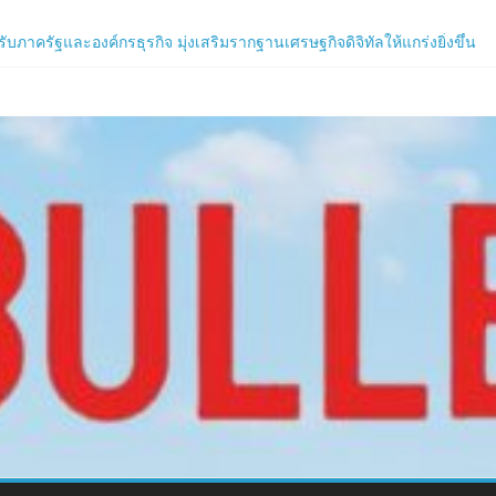
ภาครัฐและองค์กรธุรกิจ มุ่งเสริมรากฐานเศรษฐกิจดิจิทัลให้แกร่งยิ่งขึ้น
น เปิดงาน Biodiversity & Bioeconomy Forum 2026เดินหน้าขับเคลื่อนนโยบ
.com
ร์ใหม่ของ LORDNINE 29 ก.ค. นี้
 เซิร์ฟฯ ใหม่ พร้อมอาวุธเคียวและศึกกิลด์-PvP เดือดครึ่งปีหลัง 2026
ิร์ฟใหม่ ‘Helena’ บูสต์ EXP กระฉูด 50% พร้อมแจกซัมมอนสูงสุด 1,111 ครั