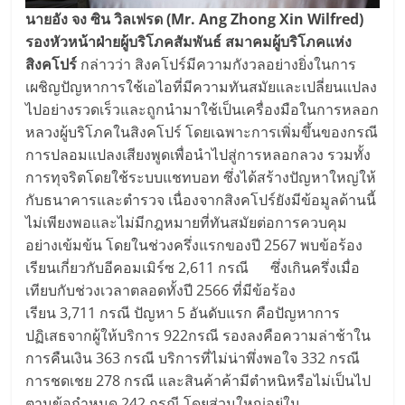
นายอัง จง ซิน วิลเฟรด (
Mr. Ang Zhong Xin Wilfred)
รองหัวหน้าฝ่ายผู้บริโภคสัมพันธ์ สมาคมผู้บริโภคแห่ง
สิงคโปร์
กล่าวว่า สิงคโปร์มีความกังวลอย่างยิ่งในการ
เผชิญปัญหาการใช้เอไอที่มีความทันสมัยและเปลี่ยนแปลง
ไปอย่างรวดเร็วและถูกนำมาใช้เป็นเครื่องมือในการหลอก
หลวงผู้บริโภคในสิงคโปร์ โดยเฉพาะการเพิ่มขึ้นของกรณี
การปลอมแปลงเสียงพูดเพื่อนำไปสู่การหลอกลวง รวมทั้ง
การทุจริตโดยใช้ระบบแชทบอท ซึ่งได้สร้างปัญหาใหญ่ให้
กับธนาคารและตำรวจ เนื่องจากสิงคโปร์ยังมีข้อมูลด้านนี้
ไม่เพียงพอและไม่มีกฎหมายที่ทันสมัยต่อการควบคุม
อย่างเข้มข้น โดยในช่วงครึ่งแรกของปี 2567 พบข้อร้อง
เรียนเกี่ยวกับอีคอมเมิร์ซ 2,611 กรณี ซึ่งเกินครึ่งเมื่อ
เทียบกับช่วงเวลาตลอดทั้งปี 2566 ที่มีข้อร้อง
เรียน 3,711 กรณี ปัญหา 5 อันดับแรก คือปัญหาการ
ปฏิเสธจากผู้ให้บริการ 922กรณี รองลงคือความล่าช้าใน
การคืนเงิน 363 กรณี บริการที่ไม่น่าพึ่งพอใจ 332 กรณี
การชดเชย 278 กรณี และสินค้าค้ามีตำหนิหรือไม่เป็นไป
ตามข้อกำหนด 242 กรณี โดยส่วนใหญ่อยู่ใน