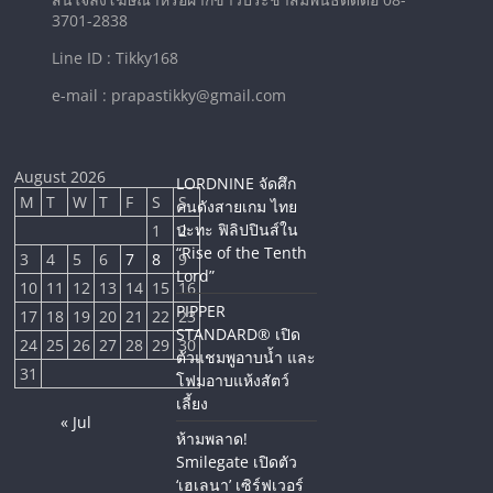
3701-2838
Line ID : Tikky168
e-mail : prapastikky@gmail.com
August 2026
LORDNINE จัดศึก
M
T
W
T
F
S
S
คนดังสายเกม ไทย
ปะทะ ฟิลิปปินส์ใน
1
2
“Rise of the Tenth
3
4
5
6
7
8
9
Lord”
10
11
12
13
14
15
16
PIPPER
17
18
19
20
21
22
23
STANDARD® เปิด
24
25
26
27
28
29
30
ตัวแชมพูอาบน้ำ และ
31
โฟมอาบแห้งสัตว์
เลี้ยง
« Jul
ห้ามพลาด!
Smilegate เปิดตัว
‘เฮเลนา’ เซิร์ฟเวอร์