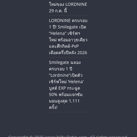
ใหม่ของ LORDNINE
29 ก.ค. นี้
LORDNINE ครบรอบ
1 ปี! Smilegate เปิด
“Helena” เซิร์ฟฯ
ใหม่ พร้อมอาวุธเคียว
และศึกกิลด์-PvP
เดือดครึ่งปีหลัง 2026
Smilegate ฉลอง
ครบรอบ 1 ปี
“Lordnine”เปิดตัว
เซิร์ฟใหม่ ‘Helena’
บูสต์ EXP กระฉูด
50% พร้อมแจกซัม
มอนสูงสุด 1,111
ครั้ง!