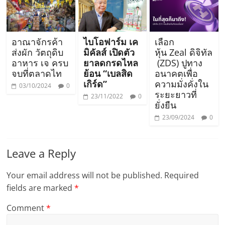
อาณาจักรค้า
ไบโอฟาร์ม เค
เลือก
ส่งผัก วัตถุดิบ
มิคัลส์ เปิดตัว
หุ้น Zeal ดิจิทัล
อาหาร เจ ครบ
ยาลดกรดไหล
(ZDS) ปูทาง
จบที่ตลาดไท
ย้อน “เบลสิด
อนาคตเพื่อ
เกิร์ด”
ความมั่งคั่งใน
03/10/2024
0
ระยะยาวที่
23/11/2022
0
ยั่งยืน
23/09/2024
0
Leave a Reply
Your email address will not be published.
Required
fields are marked
*
Comment
*