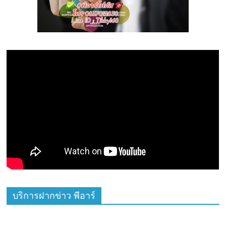
บริการฝากข่าว พีอาร์