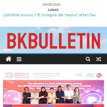
Skip
09/08/2026
to
Latest:
content
LORDNINE ครบรอบ 1 ปี! Smilegate เปิด “Helena” เซิร์ฟฯ ใหม่
พร้อมอาวุธเคียวและศึกกิลด์-PvP เดือดครึ่งปีหลัง 2026
www.bkbulletin.co
Smilegate ฉลองครบรอบ 1 ปี “Lordnine”เปิดตัวเซิร์ฟใหม่ ‘Helena’
บูสต์ EXP กระฉูด 50% พร้อมแจกซัมมอนสูงสุด 1,111 ครั้ง!
LORDNINE จัดศึกคนดังสายเกม ไทย ปะทะ ฟิลิปปินส์ใน “Rise of the
นำ
Tenth Lord”
เสนอ
PIPPER STANDARD® เปิดตัวแชมพูอาบน้ำ และ โฟมอาบแห้งสัตว์
ข่าว
เลี้ยง
ครบ
ห้ามพลาด! Smilegate เปิดตัว ‘เฮเลนา’ เซิร์ฟเวอร์ใหม่ของ
ทุก
LORDNINE 29 ก.ค. นี้
ด้าน