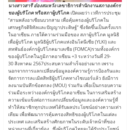
นางสาวสารี อ๋องสมหวัง
เลขาธิการสำนักงาน
สภาองค์กร
ของผู้บริโภค
หรือสภาผู้บริโภค
เปิดเผยว่า เวทีการประชุม
“สานพลังอาเซียนบวกสาม เพื่อคุ้มครองผู้บริโภคใน
เศรษฐกิจดิจิทัลและปัญญาประดิษฐ์” ซึ่งจัดขึ้นเป็นครั้งแรก
ในอาเซียน ภายใต้ความร่วมมือของ สภาผู้บริโภค มูลนิธิ
เพื่อผู้บริโภค มูลนิธิผู้บริโภคแห่งอินโดนีเซีย (YLKI) และ
สหพันธ์องค์กรผู้บริโภคมาเลเซีย (FOMCA)รวมทั้งองค์กร
ของผู้บริโภคในภูมิภาคอาเซียน +3 ระหว่างวันที่ 29-
30 สิงหาคม 2567ประสบความสำเร็จอย่างมาก เพราะ
นอกจากการแลกเปลี่ยนข้อมูลองค์ความรู้การป้องกันและ
จัดการการละเมิดสิทธิผู้บริโภคทางไซเบอร์แล้ว ยังมีการ
ลงนามบันทึกข้อตกลง (MOU) ร่วมกัน เพื่อเป็นกรอบความ
ร่วมมือระหว่างองค์กรผู้บริโภคอาเซียน ในการเสริมสร้าง
ความเข้มแข็งต่อการแลกเปลี่ยนข้อมูลและองค์ความรู้ที่
ทำให้สมาชิกทุกประเทศได้รับผลประโยชน์อย่างความเท่า
เทียม เพื่อพัฒนาการคุ้มครองสิทธิของผู้บริโภคในแต่ละ
ประเทศ และเสริมสร้างศักยภาพในระดับเจ้าหน้าที่ของ
หน่วยงานที่เกี่ยวข้อง ซึ่งผู้บริโภคไทยจะได้รับประโยชน์