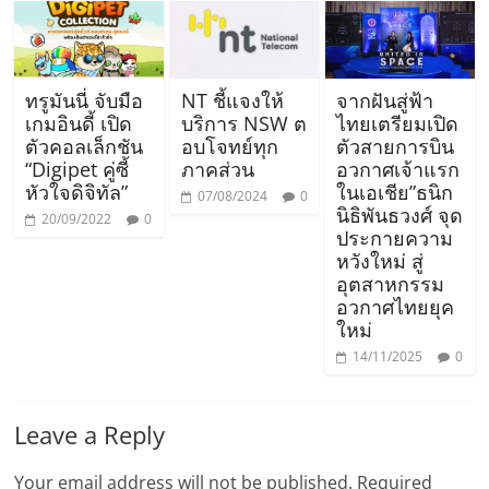
ทรูมันนี่ จับมือ
NT ชี้แจงให้
จากฝันสู่ฟ้า
เกมอินดี้ เปิด
บริการ NSW ต
ไทยเตรียมเปิด
ตัวคอลเล็กชัน
อบโจทย์ทุก
ตัวสายการบิน
“Digipet คู่ซี้
ภาคส่วน
อวกาศเจ้าแรก
หัวใจดิจิทัล”
ในเอเชีย”ธนิก
07/08/2024
0
นิธิพันธวงศ์ จุด
20/09/2022
0
ประกายความ
หวังใหม่ สู่
อุตสาหกรรม
อวกาศไทยยุค
ใหม่
14/11/2025
0
Leave a Reply
Your email address will not be published.
Required