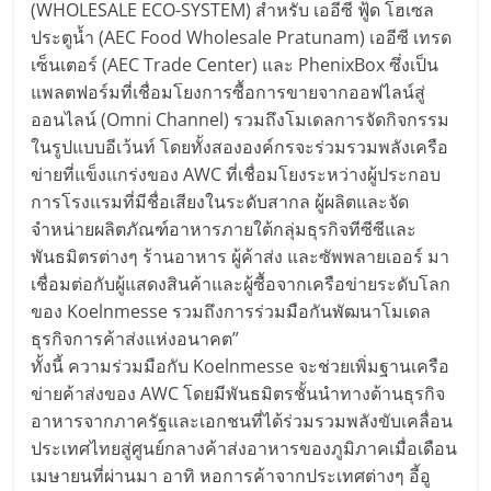
(WHOLESALE ECO-SYSTEM) สำหรับ เออีซี ฟู้ด โฮเซล
ประตูน้ำ (AEC Food Wholesale Pratunam) เออีซี เทรด
เซ็นเตอร์ (AEC Trade Center) และ PhenixBox ซึ่งเป็น
แพลตฟอร์มที่เชื่อมโยงการซื้อการขายจากออฟไลน์สู่
ออนไลน์ (Omni Channel) รวมถึงโมเดลการจัดกิจกรรม
ในรูปแบบอีเว้นท์ โดยทั้งสององค์กรจะร่วมรวมพลังเครือ
ข่ายที่แข็งแกร่งของ AWC ที่เชื่อมโยงระหว่างผู้ประกอบ
การโรงแรมที่มีชื่อเสียงในระดับสากล ผู้ผลิตและจัด
จำหน่ายผลิตภัณฑ์อาหารภายใต้กลุ่มธุรกิจทีซีซีและ
พันธมิตรต่างๆ ร้านอาหาร ผู้ค้าส่ง และซัพพลายเออร์ มา
เชื่อมต่อกับผู้แสดงสินค้าและผู้ซื้อจากเครือข่ายระดับโลก
ของ Koelnmesse รวมถึงการร่วมมือกันพัฒนาโมเดล
ธุรกิจการค้าส่งแห่งอนาคต”
ทั้งนี้ ความร่วมมือกับ Koelnmesse จะช่วยเพิ่มฐานเครือ
ข่ายค้าส่งของ AWC โดยมีพันธมิตรชั้นนำทางด้านธุรกิจ
อาหารจากภาครัฐและเอกชนที่ได้ร่วมรวมพลังขับเคลื่อน
ประเทศไทยสู่ศูนย์กลางค้าส่งอาหารของภูมิภาคเมื่อเดือน
เมษายนที่ผ่านมา อาทิ หอการค้าจากประเทศต่างๆ อี้อู