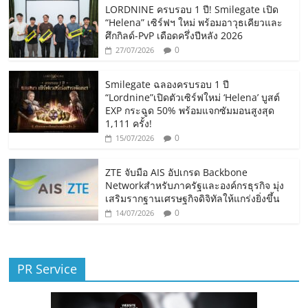
LORDNINE ครบรอบ 1 ปี! Smilegate เปิด
“Helena” เซิร์ฟฯ ใหม่ พร้อมอาวุธเคียวและ
ศึกกิลด์-PvP เดือดครึ่งปีหลัง 2026
0
27/07/2026
Smilegate ฉลองครบรอบ 1 ปี
“Lordnine”เปิดตัวเซิร์ฟใหม่ ‘Helena’ บูสต์
EXP กระฉูด 50% พร้อมแจกซัมมอนสูงสุด
1,111 ครั้ง!
0
15/07/2026
ZTE จับมือ AIS อัปเกรด Backbone
Networkสำหรับภาครัฐและองค์กรธุรกิจ มุ่ง
เสริมรากฐานเศรษฐกิจดิจิทัลให้แกร่งยิ่งขึ้น
0
14/07/2026
PR Service