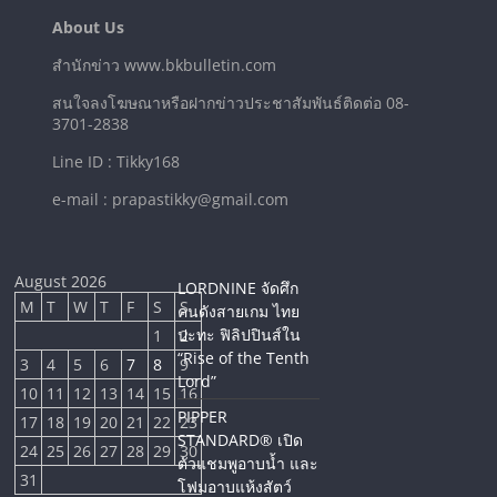
About Us
สำนักข่าว www.bkbulletin.com
สนใจลงโฆษณาหรือฝากข่าวประชาสัมพันธ์ติดต่อ 08-
3701-2838
Line ID : Tikky168
e-mail : prapastikky@gmail.com
August 2026
LORDNINE จัดศึก
M
T
W
T
F
S
S
คนดังสายเกม ไทย
ปะทะ ฟิลิปปินส์ใน
1
2
“Rise of the Tenth
3
4
5
6
7
8
9
Lord”
10
11
12
13
14
15
16
PIPPER
17
18
19
20
21
22
23
STANDARD® เปิด
24
25
26
27
28
29
30
ตัวแชมพูอาบน้ำ และ
31
โฟมอาบแห้งสัตว์