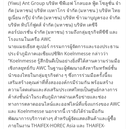
(Yiwu) Ant Group บริษัท ซีพีเอฟ โกลบอล ฟู้ด โซลูชั่น จํา
กัด (มหาชน) บริษัท เบทาโกร จํากัด (มหาชน ) บริษัท ไทย
ยูเนี่ยน กรุ๊ป จำกัด (มหาชน) บริษัท ข้าวมาบุญครอง จำกัด
บริษัท ทิปโก้ฟูดส์ จำกัด (มหาชน) บริษัท เคซีจี
คอร์ปอเรชั่น จำกัด (มหาชน) รวมถึงกลุ่มธุรกิจทีซีซี และ
โรงแรมในเครือ AWC
นายแมธเธียส คูเปอร์ กรรมการผู้จัดการและรองประธาน
ประจำภูมิภาคเอเชียแปซิฟิก Koelnmesse กล่าวว่า
“Koelnmesse รู้สึกยินดีเป็นอย่างยิ่งที่ได้สานความร่วมมือ
เชิงกลยุทธ์กับ AWC ในฐานะผู้พัฒนาอสังหาริมทรัพย์ชั้น
นำของไทยในกลุ่มธุรกิจต่าง ๆ ซึ่งการร่วมมือครั้งนี้จะ
เสริมสร้างคุณค่าที่ทั้งสององค์กรมีร่วมกัน พร้อมสร้าง
ความโดดเด่นและส่งเสริมประเทศไทยเป็นศูนย์กลางการ
ค้าส่งชั้นนําในระดับภูมิภาคผ่านเครือข่ายและช่อง
ทางการตลาดออนไลน์และออฟไลน์ที่แข็งแกร่งของ AWC
และ Koelnmesse นอกจากนี้ เรายังได้ร่วมมือกัน
พัฒนาการบริการต่างๆ สําหรับผู้จัดแสดงสินค้าและผู้ซื้อ
ภายในงาน THAIFEX-HOREC Asia และ THAIFEX-