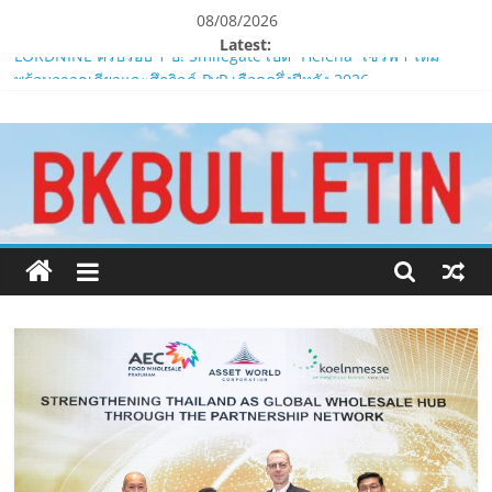
Skip
08/08/2026
to
Latest:
content
LORDNINE ครบรอบ 1 ปี! Smilegate เปิด “Helena” เซิร์ฟฯ ใหม่
พร้อมอาวุธเคียวและศึกกิลด์-PvP เดือดครึ่งปีหลัง 2026
www.bkbulletin.co
Smilegate ฉลองครบรอบ 1 ปี “Lordnine”เปิดตัวเซิร์ฟใหม่ ‘Helena’
บูสต์ EXP กระฉูด 50% พร้อมแจกซัมมอนสูงสุด 1,111 ครั้ง!
LORDNINE จัดศึกคนดังสายเกม ไทย ปะทะ ฟิลิปปินส์ใน “Rise of the
นำ
Tenth Lord”
เสนอ
PIPPER STANDARD® เปิดตัวแชมพูอาบน้ำ และ โฟมอาบแห้งสัตว์
ข่าว
เลี้ยง
ครบ
ห้ามพลาด! Smilegate เปิดตัว ‘เฮเลนา’ เซิร์ฟเวอร์ใหม่ของ
ทุก
LORDNINE 29 ก.ค. นี้
ด้าน