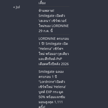
เลี้ยง
« Jul
ห้ามพลาด!
Smilegate เปิดตัว
‘เฮเลนา’ เซิร์ฟเวอร์
ใหม่ของ LORDNINE
29 ก.ค. นี้
LORDNINE ครบรอบ
1 ปี! Smilegate เปิด
“Helena” เซิร์ฟฯ
ใหม่ พร้อมอาวุธเคียว
และศึกกิลด์-PvP
เดือดครึ่งปีหลัง 2026
Smilegate ฉลอง
ครบรอบ 1 ปี
“Lordnine”เปิดตัว
เซิร์ฟใหม่ ‘Helena’
บูสต์ EXP กระฉูด
50% พร้อมแจกซัม
มอนสูงสุด 1,111
ครั้ง!