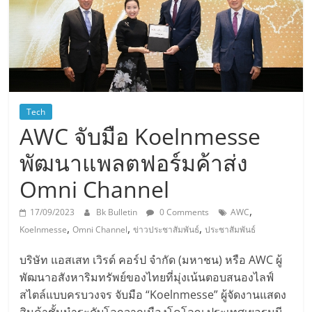
Tech
AWC จับมือ Koelnmesse
พัฒนาแพลตฟอร์มค้าส่ง
Omni Channel
,
17/09/2023
Bk Bulletin
0 Comments
AWC
,
,
,
Koelnmesse
Omni Channel
ข่าวประชาสัมพันธ์
ประชาสัมพันธ์
บริษัท แอสเสท เวิรด์ คอร์ป จำกัด (มหาชน) หรือ AWC ผู้
พัฒนาอสังหาริมทรัพย์ของไทยที่มุ่งเน้นตอบสนองไลฟ์
สไตล์แบบครบวงจร จับมือ “Koelnmesse” ผู้จัดงานแสดง
สินค้าชั้นนำระดับโลกจากเมืองโคโลญ ประเทศเยอรมนี