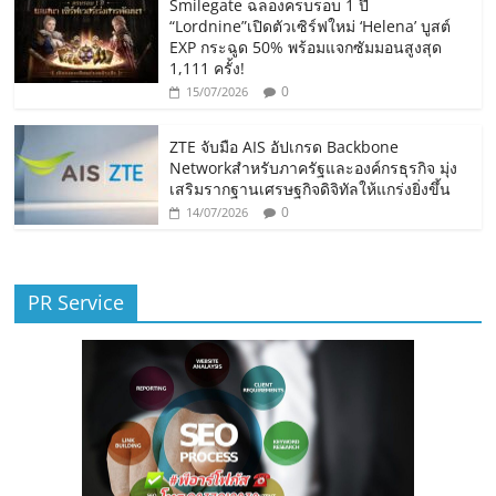
Smilegate ฉลองครบรอบ 1 ปี
“Lordnine”เปิดตัวเซิร์ฟใหม่ ‘Helena’ บูสต์
EXP กระฉูด 50% พร้อมแจกซัมมอนสูงสุด
1,111 ครั้ง!
0
15/07/2026
ZTE จับมือ AIS อัปเกรด Backbone
Networkสำหรับภาครัฐและองค์กรธุรกิจ มุ่ง
เสริมรากฐานเศรษฐกิจดิจิทัลให้แกร่งยิ่งขึ้น
0
14/07/2026
PR Service