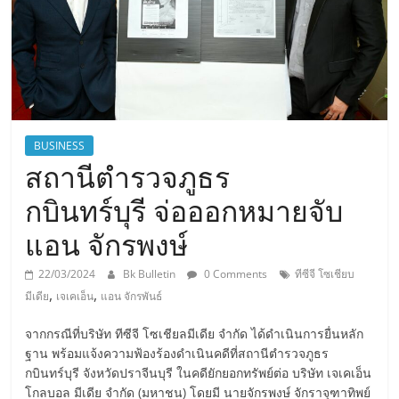
BUSINESS
สถานีตำรวจภูธร
กบินทร์บุรี จ่อออกหมายจับ
แอน จักรพงษ์
22/03/2024
Bk Bulletin
0 Comments
ทีซีจี โซเชียบ
,
,
มีเดีย
เจเคเอ็น
แอน จักรพันธ์
จากกรณีที่บริษัท ทีซีจี โซเชียลมีเดีย จำกัด ได้ดำเนินการยื่นหลัก
ฐาน พร้อมแจ้งความฟ้องร้องดำเนินคดีที่สถานีตำรวจภูธร
กบินทร์บุรี จังหวัดปราจีนบุรี ในคดียักยอกทรัพย์ต่อ บริษัท เจเคเอ็น
โกลบอล มีเดีย จำกัด (มหาชน) โดยมี นายจักรพงษ์ จักราจุฑาทิพย์