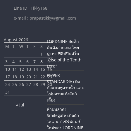
Line ID : Tikky168
e-mail : prapastikky@gmail.com
August 2026
LORDNINE จัดศึก
M
T
W
T
F
S
S
คนดังสายเกม ไทย
ปะทะ ฟิลิปปินส์ใน
1
2
“Rise of the Tenth
3
4
5
6
7
8
9
Lord”
10
11
12
13
14
15
16
PIPPER
17
18
19
20
21
22
23
STANDARD® เปิด
24
25
26
27
28
29
30
ตัวแชมพูอาบน้ำ และ
31
โฟมอาบแห้งสัตว์
เลี้ยง
« Jul
ห้ามพลาด!
Smilegate เปิดตัว
‘เฮเลนา’ เซิร์ฟเวอร์
ใหม่ของ LORDNINE