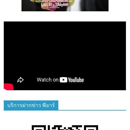
บริการฝากข่าว พีอาร์