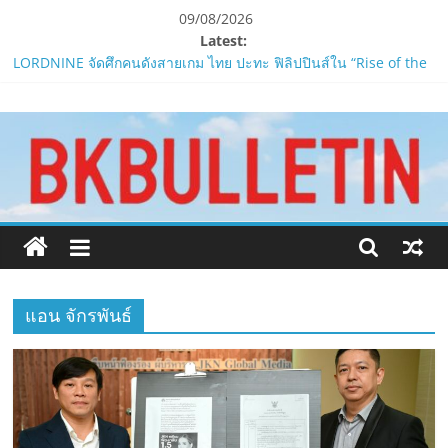
Skip
09/08/2026
to
Latest:
content
LORDNINE จัดศึกคนดังสายเกม ไทย ปะทะ ฟิลิปปินส์ใน “Rise of the
Tenth Lord”
www.bkbulletin.co
PIPPER STANDARD® เปิดตัวแชมพูอาบน้ำ และ โฟมอาบแห้งสัตว์
เลี้ยง
ห้ามพลาด! Smilegate เปิดตัว ‘เฮเลนา’ เซิร์ฟเวอร์ใหม่ของ
นำ
LORDNINE 29 ก.ค. นี้
เสนอ
LORDNINE ครบรอบ 1 ปี! Smilegate เปิด “Helena” เซิร์ฟฯ ใหม่
ข่าว
พร้อมอาวุธเคียวและศึกกิลด์-PvP เดือดครึ่งปีหลัง 2026
ครบ
Smilegate ฉลองครบรอบ 1 ปี “Lordnine”เปิดตัวเซิร์ฟใหม่ ‘Helena’
ทุก
บูสต์ EXP กระฉูด 50% พร้อมแจกซัมมอนสูงสุด 1,111 ครั้ง!
ด้าน
แอน จักรพันธ์