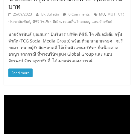
บาท
,
,
25/09/2023
Bk Bulletin
0 Comments
MU
MUT
ข่าว
,
,
,
ประขาสัมพันธ์
ทีซีจี โซเชียบมีเดีย
เจเคเอ็น โกลบอล
แอน จักรพันธ์
นายจักรพันธ์ ปุณยปภา ผู้บริหาร บริษัท ทีซีจี. โซเชียลมีเดีย กรุ๊ป
จำกัด (TCG Social Media Group) พร้อมด้วย นาย ขจรยศ จะริ
ยะมา ทนายผู้รับผิดชอบคดี ได้เป็นตัวแทนบริษัทฯ ยื่นฟ้องศาล
อาญา จากกรณี ที่ทางบริษัท JKN Global Group และ แอน
จักรพงษ์ จักราจุฑาธิบดิ์ ได้เผยแพร่แถลงการณ์
Read more