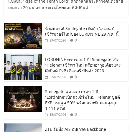
แข่งขัน “Rise of the Tenth Lord” ศึกดวลกิลด์ระหว่างคนดังสาย
เกมกว่า 20 คน จากประเทศไทยและฟิลิปปินส์
ห้ามพลาด! Smilegate เปิดตัว ‘เฮเลนา’
เซิร์ฟเวอร์ใหม่ของ LORDNINE 29 ก.ค. นี้
0
29/07/2026
LORDNINE ครบรอบ 1 ปี! Smilegate เปิด
“Helena” เซิร์ฟฯ ใหม่ พร้อมอาวุธเคียวและ
ศึกกิลด์-PvP เดือดครึ่งปีหลัง 2026
0
27/07/2026
Smilegate ฉลองครบรอบ 1 ปี
“Lordnine”เปิดตัวเซิร์ฟใหม่ ‘Helena’ บูสต์
EXP กระฉูด 50% พร้อมแจกซัมมอนสูงสุด
1,111 ครั้ง!
0
15/07/2026
ZTE จับมือ AIS อัปเกรด Backbone