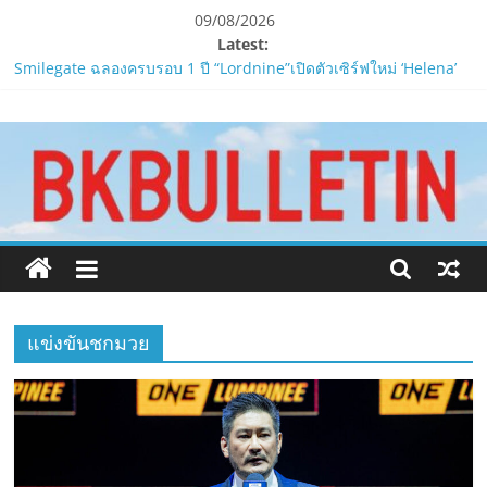
Skip
09/08/2026
to
Latest:
content
Smilegate ฉลองครบรอบ 1 ปี “Lordnine”เปิดตัวเซิร์ฟใหม่ ‘Helena’
บูสต์ EXP กระฉูด 50% พร้อมแจกซัมมอนสูงสุด 1,111 ครั้ง!
www.bkbulletin.co
LORDNINE จัดศึกคนดังสายเกม ไทย ปะทะ ฟิลิปปินส์ใน “Rise of the
Tenth Lord”
PIPPER STANDARD® เปิดตัวแชมพูอาบน้ำ และ โฟมอาบแห้งสัตว์
นำ
เลี้ยง
เสนอ
ห้ามพลาด! Smilegate เปิดตัว ‘เฮเลนา’ เซิร์ฟเวอร์ใหม่ของ
ข่าว
LORDNINE 29 ก.ค. นี้
ครบ
LORDNINE ครบรอบ 1 ปี! Smilegate เปิด “Helena” เซิร์ฟฯ ใหม่
ทุก
พร้อมอาวุธเคียวและศึกกิลด์-PvP เดือดครึ่งปีหลัง 2026
ด้าน
แข่งขันชกมวย