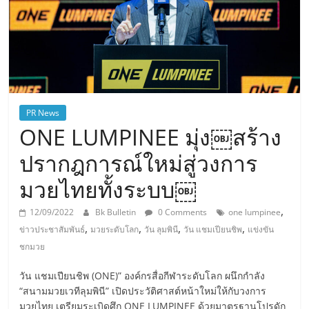
PR News
ONE LUMPINEE มุ่ง￼สร้าง
ปรากฎการณ์ใหม่สู่วงการ
มวยไทยทั้งระบบ￼
,
12/09/2022
Bk Bulletin
0 Comments
one lumpinee
,
,
,
,
ข่าวประชาสัมพันธ์
มวยระดับโลก
วัน ลุมพินี
วัน แชมเปียนชิพ
แข่งขัน
ชกมวย
วัน แชมเปียนชิพ (ONE)” องค์กรสื่อกีฬาระดับโลก ผนึกกำลัง
“สนามมวยเวทีลุมพินี” เปิดประวัติศาสต์หน้าใหม่ให้กับวงการ
มวยไทย เตรียมระเบิดศึก ONE LUMPINEE ด้วยมาตรฐานโปรดัก