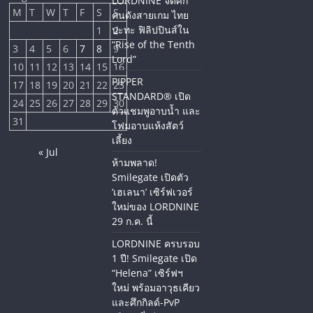
LORDNINE จัดศึก
M
T
W
T
F
S
S
คนดังสายเกม ไทย
ปะทะ ฟิลิปปินส์ใน
1
2
“Rise of the Tenth
3
4
5
6
7
8
9
Lord”
10
11
12
13
14
15
16
PIPPER
17
18
19
20
21
22
23
STANDARD® เปิด
24
25
26
27
28
29
30
ตัวแชมพูอาบน้ำ และ
31
โฟมอาบแห้งสัตว์
เลี้ยง
« Jul
ห้ามพลาด!
Smilegate เปิดตัว
‘เฮเลนา’ เซิร์ฟเวอร์
ใหม่ของ LORDNINE
29 ก.ค. นี้
LORDNINE ครบรอบ
1 ปี! Smilegate เปิด
“Helena” เซิร์ฟฯ
ใหม่ พร้อมอาวุธเคียว
และศึกกิลด์-PvP