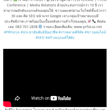
Conference | Media Relations ด้วยประสบการณ์กว่า 10 ปี เรา
สามารถผลักดันแบรนด์ของคุณให้: ข่าวเผยแพร่ผ่านเว็บไซต์ชั้นนำกว่า
30 แห่ง ติด SEO หน้าแรก Google เจาะกลุ่มเป้าหมายแบบมี
ประสิทธิภาพ เราพร้อมเป็นเบื้องหลังความสำเร็จของคุณ
ติดต่อ
เลย: 083-701-2838
รายละเอียดเพิ่มเติม: www.prfocus.net
#PRFocus
#ประชาสัมพันธ์มืออาชีพ
#การตลาดดิจิทัล
#ข่าวออนไลน์
#SEO
#สร้างแบรนด์ให้ดัง
รับรีวิว ร้านอาหาร โรงแรม คาเฟ่ ธุรกิจบริการด้านการท่องเที่ยว เผย