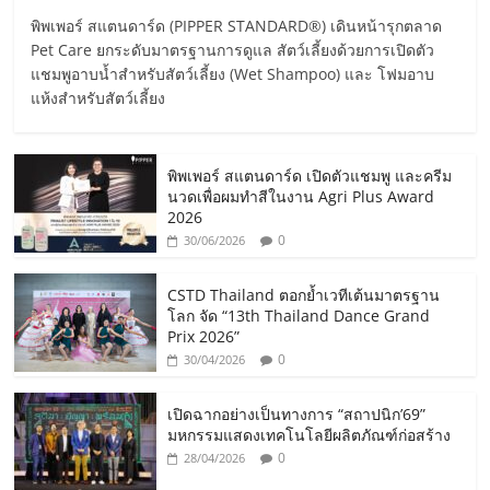
พิพเพอร์ สแตนดาร์ด (PIPPER STANDARD®) เดินหน้ารุกตลาด
Pet Care ยกระดับมาตรฐานการดูแล สัตว์เลี้ยงด้วยการเปิดตัว
แชมพูอาบน้ำสำหรับสัตว์เลี้ยง (Wet Shampoo) และ โฟมอาบ
แห้งสำหรับสัตว์เลี้ยง
พิพเพอร์ สแตนดาร์ด เปิดตัวแชมพู และครีม
นวดเพื่อผมทำสีในงาน Agri Plus Award
2026
0
30/06/2026
CSTD Thailand ตอกย้ำเวทีเต้นมาตรฐาน
โลก จัด “13th Thailand Dance Grand
Prix 2026”
0
30/04/2026
เปิดฉากอย่างเป็นทางการ “สถาปนิก’69”
มหกรรมแสดงเทคโนโลยีผลิตภัณฑ์ก่อสร้าง
0
28/04/2026