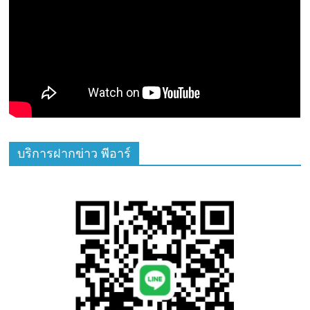
บริการฝากข่าว พีอาร์