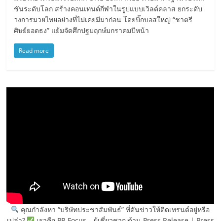
ชันระดับโลก สร้างคอนเทนต์กีฬาในรูปแบบเวิลด์คลาส ยกระดับ
วงการมวยไทยอย่างที่ไม่เคยมีมาก่อน โดยบิ๊กบอสใหญ่ “ชาตรี
ศิษย์ยอดธง” แย้มจัดศึกปฐมฤกษ์มกราคมปีหน้า
Read more
คุณกำลังหา “บริษัทประชาสัมพันธ์” ที่ดันข่าวให้ติดเทรนด์อยู่หรือ
เปล่า?
เราคือ PR Focus – ผู้เชี่ยวชาญด้าน Press Release | Press