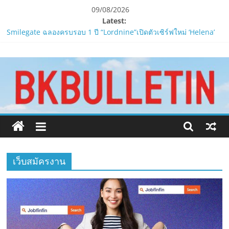
Skip
09/08/2026
to
Latest:
content
Smilegate ฉลองครบรอบ 1 ปี “Lordnine”เปิดตัวเซิร์ฟใหม่ ‘Helena’
บูสต์ EXP กระฉูด 50% พร้อมแจกซัมมอนสูงสุด 1,111 ครั้ง!
www.bkbulletin.co
LORDNINE จัดศึกคนดังสายเกม ไทย ปะทะ ฟิลิปปินส์ใน “Rise of the
Tenth Lord”
PIPPER STANDARD® เปิดตัวแชมพูอาบน้ำ และ โฟมอาบแห้งสัตว์
นำ
เลี้ยง
เสนอ
ห้ามพลาด! Smilegate เปิดตัว ‘เฮเลนา’ เซิร์ฟเวอร์ใหม่ของ
ข่าว
LORDNINE 29 ก.ค. นี้
ครบ
LORDNINE ครบรอบ 1 ปี! Smilegate เปิด “Helena” เซิร์ฟฯ ใหม่
ทุก
พร้อมอาวุธเคียวและศึกกิลด์-PvP เดือดครึ่งปีหลัง 2026
ด้าน
เว็บสมัครงาน