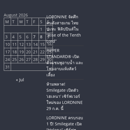
August 2026
LORDNINE จัดศึก
M
T
W
T
F
S
S
คนดังสายเกม ไทย
ปะทะ ฟิลิปปินส์ใน
1
2
“Rise of the Tenth
3
4
5
6
7
8
9
Lord”
10
11
12
13
14
15
16
PIPPER
17
18
19
20
21
22
23
STANDARD® เปิด
24
25
26
27
28
29
30
ตัวแชมพูอาบน้ำ และ
31
โฟมอาบแห้งสัตว์
เลี้ยง
« Jul
ห้ามพลาด!
Smilegate เปิดตัว
‘เฮเลนา’ เซิร์ฟเวอร์
ใหม่ของ LORDNINE
29 ก.ค. นี้
LORDNINE ครบรอบ
1 ปี! Smilegate เปิด
“Helena” เซิร์ฟฯ