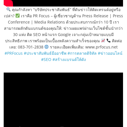
คุณกำลังหา “บริษัทประชาสัมพันธ์” ที่ดันข่าวให้ติดเทรนด์อยู่หรือ
เปล่า?
เราคือ PR Focus – ผู้เชี่ยวชาญด้าน Press Release | Press
Conference | Media Relations ด้วยประสบการณ์กว่า 10 ปี เรา
สามารถผลักดันแบรนด์ของคุณให้: ข่าวเผยแพร่ผ่านเว็บไซต์ชั้นนำกว่า
30 แห่ง ติด SEO หน้าแรก Google เจาะกลุ่มเป้าหมายแบบมี
ประสิทธิภาพ เราพร้อมเป็นเบื้องหลังความสำเร็จของคุณ
ติดต่อ
เลย: 083-701-2838
รายละเอียดเพิ่มเติม: www.prfocus.net
#PRFocus
#ประชาสัมพันธ์มืออาชีพ
#การตลาดดิจิทัล
#ข่าวออนไลน์
#SEO
#สร้างแบรนด์ให้ดัง