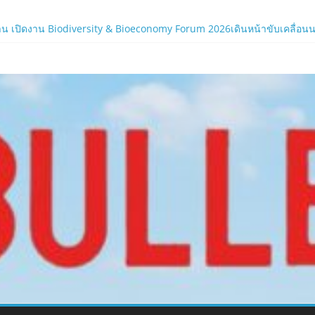
ภาครัฐและองค์กรธุรกิจ มุ่งเสริมรากฐานเศรษฐกิจดิจิทัลให้แกร่งยิ่งขึ้น
น เปิดงาน Biodiversity & Bioeconomy Forum 2026เดินหน้าขับเคลื่อนนโยบ
ร์ใหม่ของ LORDNINE 29 ก.ค. นี้
.com
 เซิร์ฟฯ ใหม่ พร้อมอาวุธเคียวและศึกกิลด์-PvP เดือดครึ่งปีหลัง 2026
ิร์ฟใหม่ ‘Helena’ บูสต์ EXP กระฉูด 50% พร้อมแจกซัมมอนสูงสุด 1,111 ครั