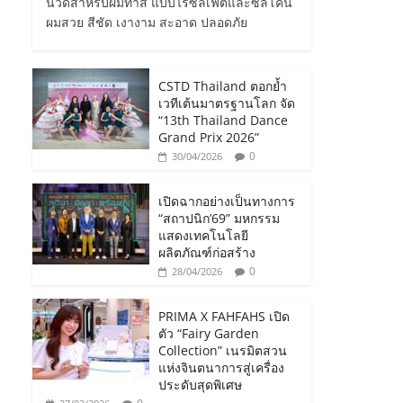
นวดสำหรับผมทำสี แบบไร้ซัลเฟตและซิลิโคน
ผมสวย สีชัด เงางาม สะอาด ปลอดภัย
CSTD Thailand ตอกย้ำ
เวทีเต้นมาตรฐานโลก จัด
“13th Thailand Dance
Grand Prix 2026”
0
30/04/2026
เปิดฉากอย่างเป็นทางการ
“สถาปนิก’69” มหกรรม
แสดงเทคโนโลยี
ผลิตภัณฑ์ก่อสร้าง
0
28/04/2026
PRIMA X FAHFAHS เปิด
ตัว “Fairy Garden
Collection” เนรมิตสวน
แห่งจินตนาการสู่เครื่อง
ประดับสุดพิเศษ