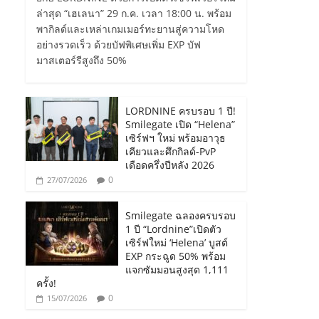
ล่าสุด “เฮเลนา” 29 ก.ค. เวลา 18:00 น. พร้อม
พากิลด์และเหล่าเกมเมอร์ทะยานสู่ความโหด
อย่างรวดเร็ว ด้วยบัฟพิเศษเพิ่ม EXP บัฟ
มาสเตอร์รีสูงถึง 50%
LORDNINE ครบรอบ 1 ปี!
Smilegate เปิด “Helena”
เซิร์ฟฯ ใหม่ พร้อมอาวุธ
เคียวและศึกกิลด์-PvP
เดือดครึ่งปีหลัง 2026
0
27/07/2026
Smilegate ฉลองครบรอบ
1 ปี “Lordnine”เปิดตัว
เซิร์ฟใหม่ ‘Helena’ บูสต์
EXP กระฉูด 50% พร้อม
แจกซัมมอนสูงสุด 1,111
ครั้ง!
0
15/07/2026