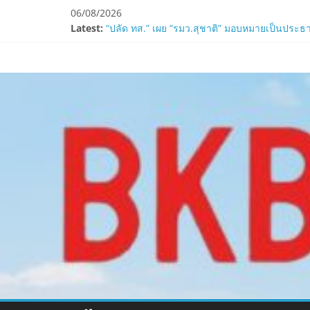
Skip
06/08/2026
ZTE จับมือ AIS อัปเกรด Backbone Networkสำหรับ
to
Latest:
“ปลัด ทส.” เผย “รมว.สุชาติ” มอบหมายเป็นประธา
content
ห้ามพลาด! Smilegate เปิดตัว ‘เฮเลนา’ เซิร์ฟเวอ
www.bkbulletin
LORDNINE ครบรอบ 1 ปี! Smilegate เปิด “Helena”
Smilegate ฉลองครบรอบ 1 ปี “Lordnine”เปิดตัวเซ
นำ
เสนอ
ข่าว
ครบ
ทุก
ด้าน