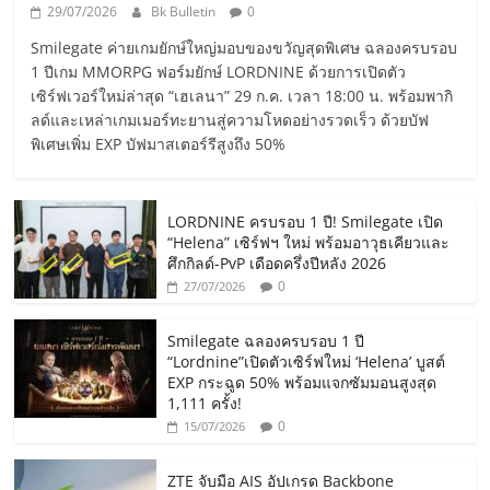
29/07/2026
Bk Bulletin
0
Smilegate ค่ายเกมยักษ์ใหญ่มอบของขวัญสุดพิเศษ ฉลองครบรอบ
1 ปีเกม MMORPG ฟอร์มยักษ์ LORDNINE ด้วยการเปิดตัว
เซิร์ฟเวอร์ใหม่ล่าสุด “เฮเลนา” 29 ก.ค. เวลา 18:00 น. พร้อมพากิ
ลด์และเหล่าเกมเมอร์ทะยานสู่ความโหดอย่างรวดเร็ว ด้วยบัฟ
พิเศษเพิ่ม EXP บัฟมาสเตอร์รีสูงถึง 50%
LORDNINE ครบรอบ 1 ปี! Smilegate เปิด
“Helena” เซิร์ฟฯ ใหม่ พร้อมอาวุธเคียวและ
ศึกกิลด์-PvP เดือดครึ่งปีหลัง 2026
0
27/07/2026
Smilegate ฉลองครบรอบ 1 ปี
“Lordnine”เปิดตัวเซิร์ฟใหม่ ‘Helena’ บูสต์
EXP กระฉูด 50% พร้อมแจกซัมมอนสูงสุด
1,111 ครั้ง!
0
15/07/2026
ZTE จับมือ AIS อัปเกรด Backbone