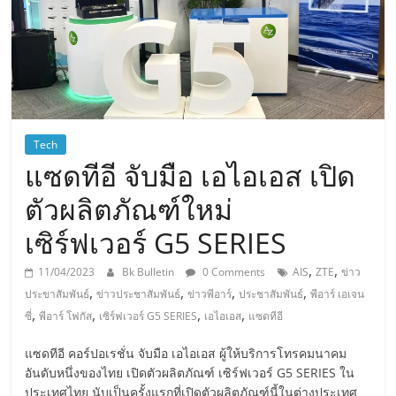
Tech
แซดทีอี จับมือ เอไอเอส เปิด
ตัวผลิตภัณฑ์ใหม่
เซิร์ฟเวอร์ G5 SERIES
,
,
11/04/2023
Bk Bulletin
0 Comments
AIS
ZTE
ข่าว
,
,
,
,
ประขาสัมพันธ์
ข่าวประชาสัมพันธ์
ข่าวพีอาร์
ประชาสัมพันธ์
พีอาร์ เอเจน
,
,
,
,
ซี่
พีอาร์ โฟกัส
เซิร์ฟเวอร์ G5 SERIES
เอไอเอส
แซดทีอี
แซดทีอี คอร์ปอเรชั่น จับมือ เอไอเอส ผู้ให้บริการโทรคมนาคม
อันดับหนึ่งของไทย เปิดตัวผลิตภัณฑ์ เซิร์ฟเวอร์ G5 SERIES ใน
ประเทศไทย นับเป็นครั้งแรกที่เปิดตัวผลิตภัณฑ์นี้ในต่างประเทศ