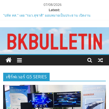
Skip
07/08/2026
to
Latest:
content
“ปลัด ทส.” เผย “รมว.สุชาติ” มอบหมายเป็นประธาน เปิดงาน
Biodiversity & Bioeconomy Forum 2026เดินหน้าขับเคลื่อน
www.bkbulletin.co
นโยบาย Nature Positive สู่เศรษฐกิจชีวภาพที่ยั่งยืน
ห้ามพลาด! Smilegate เปิดตัว ‘เฮเลนา’ เซิร์ฟเวอร์ใหม่ของ
LORDNINE 29 ก.ค. นี้
นำ
LORDNINE ครบรอบ 1 ปี! Smilegate เปิด “Helena” เซิร์ฟฯ ใหม่
เสนอ
พร้อมอาวุธเคียวและศึกกิลด์-PvP เดือดครึ่งปีหลัง 2026
ข่าว
Smilegate ฉลองครบรอบ 1 ปี “Lordnine”เปิดตัวเซิร์ฟใหม่ ‘Helena’
ครบ
บูสต์ EXP กระฉูด 50% พร้อมแจกซัมมอนสูงสุด 1,111 ครั้ง!
ทุก
ZTE จับมือ AIS อัปเกรด Backbone Networkสำหรับภาครัฐและองค์กร
ด้าน
ธุรกิจ มุ่งเสริมรากฐานเศรษฐกิจดิจิทัลให้แกร่งยิ่งขึ้น
เซิร์ฟเวอร์ G5 SERIES