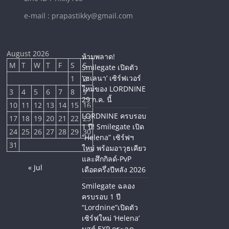
e-mail : prapastikky@gmail.com
August 2026
ห้ามพลาด!
M
T
W
T
F
S
S
Smilegate เปิดตัว
‘เฮเลนา’ เซิร์ฟเวอร์
1
2
ใหม่ของ LORDNINE
3
4
5
6
7
8
9
29 ก.ค. นี้
10
11
12
13
14
15
16
LORDNINE ครบรอบ
17
18
19
20
21
22
23
1 ปี! Smilegate เปิด
24
25
26
27
28
29
30
“Helena” เซิร์ฟฯ
31
ใหม่ พร้อมอาวุธเคียว
และศึกกิลด์-PvP
« Jul
เดือดครึ่งปีหลัง 2026
Smilegate ฉลอง
ครบรอบ 1 ปี
“Lordnine”เปิดตัว
เซิร์ฟใหม่ ‘Helena’
บูสต์ EXP กระฉูด