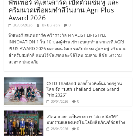
พิพเพอร์ สแตนดาร์ด เปิดตัวแชมพู และ
ครีมนวดเพื่อผมทำสีในงาน Agri Plus
Award 2026
30/06/2026
Bk Bulletin
0
พิพเพอร์ สแตนดาร์ด คว้ารางวัล FINALIST LIFTSTYLE
INNOVATION 1 ใน 10 ของผู้ผ่านเข้ารอบสุดท้าย จากเวที AGRI
PLUS AWARD 2026 ต่อยอดนวัตกรรมสับปะรด สู่แชมพู-ครีมนวด
สำหรับผมทำสี แบบไร้ซัลเฟตและซิลิโคน ผมสวย สีชัด เงางาม
สะอาด ปลอดภัย
CSTD Thailand ตอกย้ำเวทีเต้นมาตรฐาน
โลก จัด “13th Thailand Dance Grand
Prix 2026”
0
30/04/2026
เปิดฉากอย่างเป็นทางการ “สถาปนิก’69”
มหกรรมแสดงเทคโนโลยีผลิตภัณฑ์ก่อสร้าง
0
28/04/2026