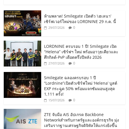
ห้ามพลาด! Smilegate เปิดตัว ‘เฮเลนา’
เซิร์ฟเวอร์ใหม่ของ LORDNINE 29 ก.ค. นี้
0
29/07/2026
LORDNINE ครบรอบ 1 ปี! Smilegate เปิด
“Helena” เซิร์ฟฯ ใหม่ พร้อมอาวุธเคียวและ
ศึกกิลด์-PvP เดือดครึ่งปีหลัง 2026
0
27/07/2026
Smilegate ฉลองครบรอบ 1 ปี
“Lordnine”เปิดตัวเซิร์ฟใหม่ ‘Helena’ บูสต์
EXP กระฉูด 50% พร้อมแจกซัมมอนสูงสุด
1,111 ครั้ง!
0
15/07/2026
ZTE จับมือ AIS อัปเกรด Backbone
Networkสำหรับภาครัฐและองค์กรธุรกิจ มุ่ง
เสริมรากฐานเศรษฐกิจดิจิทัลให้แกร่งยิ่งขึ้น