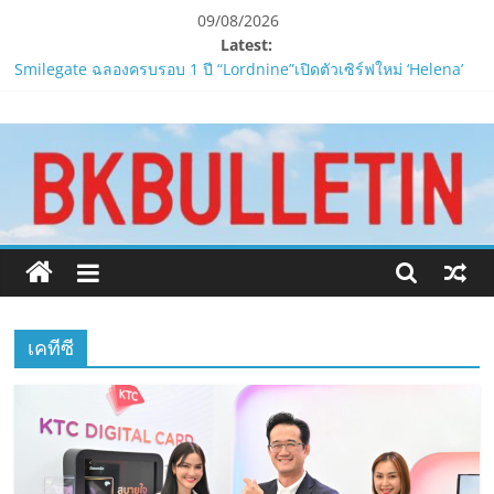
Skip
09/08/2026
to
Latest:
content
Smilegate ฉลองครบรอบ 1 ปี “Lordnine”เปิดตัวเซิร์ฟใหม่ ‘Helena’
บูสต์ EXP กระฉูด 50% พร้อมแจกซัมมอนสูงสุด 1,111 ครั้ง!
www.bkbulletin.co
LORDNINE จัดศึกคนดังสายเกม ไทย ปะทะ ฟิลิปปินส์ใน “Rise of the
Tenth Lord”
PIPPER STANDARD® เปิดตัวแชมพูอาบน้ำ และ โฟมอาบแห้งสัตว์
นำ
เลี้ยง
เสนอ
ห้ามพลาด! Smilegate เปิดตัว ‘เฮเลนา’ เซิร์ฟเวอร์ใหม่ของ
ข่าว
LORDNINE 29 ก.ค. นี้
ครบ
LORDNINE ครบรอบ 1 ปี! Smilegate เปิด “Helena” เซิร์ฟฯ ใหม่
ทุก
พร้อมอาวุธเคียวและศึกกิลด์-PvP เดือดครึ่งปีหลัง 2026
ด้าน
เคทีซี