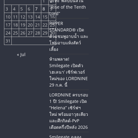
ปะทะ ฟิลิปปินส์ใน
1
2
“Rise of the Tenth
3
4
5
6
7
8
9
Lord”
10
11
12
13
14
15
16
PIPPER
17
18
19
20
21
22
23
STANDARD® เปิด
24
25
26
27
28
29
30
ตัวแชมพูอาบน้ำ และ
31
โฟมอาบแห้งสัตว์
เลี้ยง
« Jul
ห้ามพลาด!
Smilegate เปิดตัว
‘เฮเลนา’ เซิร์ฟเวอร์
ใหม่ของ LORDNINE
29 ก.ค. นี้
LORDNINE ครบรอบ
1 ปี! Smilegate เปิด
“Helena” เซิร์ฟฯ
ใหม่ พร้อมอาวุธเคียว
และศึกกิลด์-PvP
เดือดครึ่งปีหลัง 2026
Smilegate ฉลอง