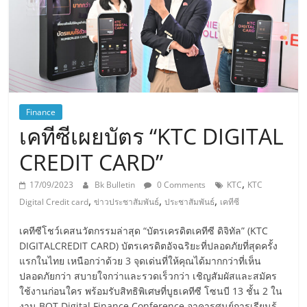
Finance
เคทีซีเผยบัตร “KTC DIGITAL
CREDIT CARD”
,
17/09/2023
Bk Bulletin
0 Comments
KTC
KTC
,
,
,
Digital Credit card
ข่าวประชาสัมพันธ์
ประชาสัมพันธ์
เคทีซี
เคทีซีโชว์เคสนวัตกรรมล่าสุด “บัตรเครดิตเคทีซี ดิจิทัล” (KTC
DIGITALCREDIT CARD) บัตรเครดิตอัจฉริยะที่ปลอดภัยที่สุดครั้ง
แรกในไทย เหนือกว่าด้วย 3 จุดเด่นที่ให้คุณได้มากกว่าที่เห็น
ปลอดภัยกว่า สบายใจกว่าและรวดเร็วกว่า เชิญสัมผัสและสมัคร
ใช้งานก่อนใคร พร้อมรับสิทธิพิเศษที่บูธเคทีซี โซนบี 13 ชั้น 2 ใน
งาน BOT Digital Finance Conference อาคารศูนย์การเรียนรู้