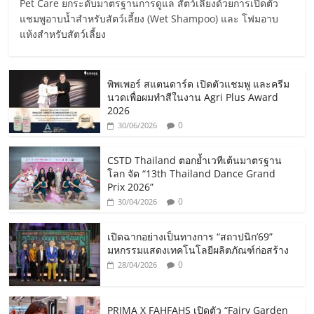
Pet Care ยกระดับมาตรฐานการดูแล สัตว์เลี้ยงด้วยการเปิดตัว
แชมพูอาบน้ำสำหรับสัตว์เลี้ยง (Wet Shampoo) และ โฟมอาบ
แห้งสำหรับสัตว์เลี้ยง
พิพเพอร์ สแตนดาร์ด เปิดตัวแชมพู และครีม
นวดเพื่อผมทำสีในงาน Agri Plus Award
2026
0
30/06/2026
CSTD Thailand ตอกย้ำเวทีเต้นมาตรฐาน
โลก จัด “13th Thailand Dance Grand
Prix 2026”
0
30/04/2026
เปิดฉากอย่างเป็นทางการ “สถาปนิก’69”
มหกรรมแสดงเทคโนโลยีผลิตภัณฑ์ก่อสร้าง
0
28/04/2026
PRIMA X FAHFAHS เปิดตัว “Fairy Garden