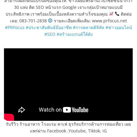
สามารถผลักดันแบรนด์ของคุณให้: ข่าวเผยแพร่ผ่านเว็บไซต์ชั้นนำกว่า
30 แห่ง ติด SEO หน้าแรก Google เจาะกลุ่มเป้าหมายแบบมี
ประสิทธิภาพ เราพร้อมเป็นเบื้องหลังความสำเร็จของคุณ
ติดต่อ
เลย: 083-701-2838
รายละเอียดเพิ่มเติม: www.prfocus.net
#PRFocus
#ประชาสัมพันธ์มืออาชีพ
#การตลาดดิจิทัล
#ข่าวออนไลน์
#SEO
#สร้างแบรนด์ให้ดัง
รับรีวิว ร้านอาหาร โรงแรม คาเฟ่ ธุรกิจบริการด้านการท่องเที่ยว เผย
แพร่ผ่าน Facebook ,Youtube, Tiktok, iG