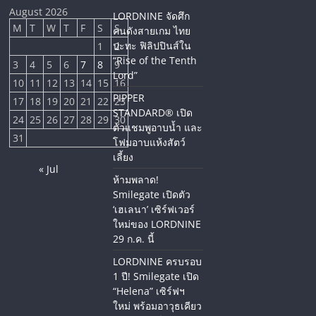
August 2026
LORDNINE จัดศึก
M
T
W
T
F
S
S
คนดังสายเกม ไทย
ปะทะ ฟิลิปปินส์ใน
1
2
“Rise of the Tenth
3
4
5
6
7
8
9
Lord”
10
11
12
13
14
15
16
PIPPER
17
18
19
20
21
22
23
STANDARD® เปิด
24
25
26
27
28
29
30
ตัวแชมพูอาบน้ำ และ
31
โฟมอาบแห้งสัตว์
เลี้ยง
« Jul
ห้ามพลาด!
Smilegate เปิดตัว
‘เฮเลนา’ เซิร์ฟเวอร์
ใหม่ของ LORDNINE
29 ก.ค. นี้
LORDNINE ครบรอบ
1 ปี! Smilegate เปิด
“Helena” เซิร์ฟฯ
ใหม่ พร้อมอาวุธเคียว