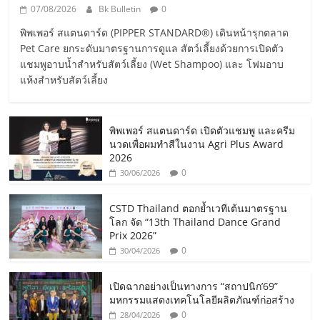
07/08/2026
Bk Bulletin
0
พิพเพอร์ สแตนดาร์ด (PIPPER STANDARD®) เดินหน้ารุกตลาด
Pet Care ยกระดับมาตรฐานการดูแล สัตว์เลี้ยงด้วยการเปิดตัว
แชมพูอาบน้ำสำหรับสัตว์เลี้ยง (Wet Shampoo) และ โฟมอาบ
แห้งสำหรับสัตว์เลี้ยง
พิพเพอร์ สแตนดาร์ด เปิดตัวแชมพู และครีม
นวดเพื่อผมทำสีในงาน Agri Plus Award
2026
0
30/06/2026
CSTD Thailand ตอกย้ำเวทีเต้นมาตรฐาน
โลก จัด “13th Thailand Dance Grand
Prix 2026”
0
30/04/2026
เปิดฉากอย่างเป็นทางการ “สถาปนิก’69”
มหกรรมแสดงเทคโนโลยีผลิตภัณฑ์ก่อสร้าง
0
28/04/2026