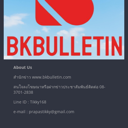
About Us
สำนักข่าว www.bkbulletin.com
สนใจลงโฆษณาหรือฝากข่าวประชาสัมพันธ์ติดต่อ 08-
3701-2838
Line ID : Tikky168
e-mail : prapastikky@gmail.com