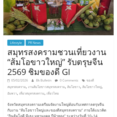
Lifestyle
PR News
สมุทรสงครามชวนเที่ยวงาน
“ส้มโอขาวใหญ่” รับตรุษจีน
2569 ชิมของดี GI
05/02/2026
Bk Bulletin
0 Comments
ของดี
,
,
,
,
สมุทรสงคราม
งานส้มโอขาวสมุทรสงคราม
ส้มโอขาว
ส้มโอขาวใหญ่
,
,
อัมพวา
เที่ยวสมุทรสงคราม
เที่ยวไทย
จังหวัดสมุทรสงครามเตรียมจัดงานใหญ่ต้อนรับเทศกาลตรุษจีน
กับงาน “ส้มโอขาวใหญ่และของดีสมุทรสงคราม” ภายใต้แนวคิด
“กินส้มโอดี มีเฮง มหามงคล ปีม้าทอง” ระหว่างวันที่ 10–14