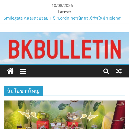
Skip
10/08/2026
to
Latest:
content
Smilegate ฉลองครบรอบ 1 ปี “Lordnine”เปิดตัวเซิร์ฟใหม่ ‘Helena’
บูสต์ EXP กระฉูด 50% พร้อมแจกซัมมอนสูงสุด 1,111 ครั้ง!
www.bkbulletin.co
LORDNINE จัดศึกคนดังสายเกม ไทย ปะทะ ฟิลิปปินส์ใน “Rise of the
Tenth Lord”
PIPPER STANDARD® เปิดตัวแชมพูอาบน้ำ และ โฟมอาบแห้งสัตว์
นำ
เลี้ยง
เสนอ
ห้ามพลาด! Smilegate เปิดตัว ‘เฮเลนา’ เซิร์ฟเวอร์ใหม่ของ
ข่าว
LORDNINE 29 ก.ค. นี้
ครบ
LORDNINE ครบรอบ 1 ปี! Smilegate เปิด “Helena” เซิร์ฟฯ ใหม่
ทุก
พร้อมอาวุธเคียวและศึกกิลด์-PvP เดือดครึ่งปีหลัง 2026
ด้าน
ส้มโอขาวใหญ่