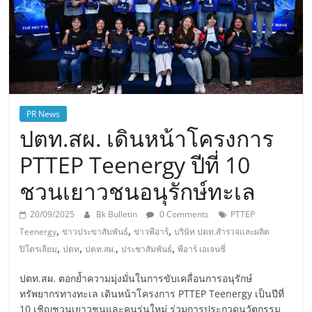
PR News
ปตท.สผ. เดินหน้าโครงการ
PTTEP Teenergy ปีที่ 10
ชวนเยาวชนอนุรักษ์ทะเล
20/09/2025
Bk Bulletin
0 Comments
PTTEP
,
,
,
Teenergy
ข่าวประขาสัมพันธ์
ข่าวพีอาร์
บริษัท ปตท.สำรวจและผลิต
,
,
,
,
ปิโตรเลียม
ปตท
ปตท.สผ.
ประชาสัมพันธ์
พีอาร์ เอเจนซี่
ปตท.สผ. ตอกย้ำความมุ่งมั่นในการขับเคลื่อนการอนุรักษ์
ทรัพยากรทางทะเล เดินหน้าโครงการ PTTEP Teenergy เป็นปีที่
10 เชิญชวนเยาวชนและคนรุ่นใหม่ ร่วมการประกวดนวัตกรรม