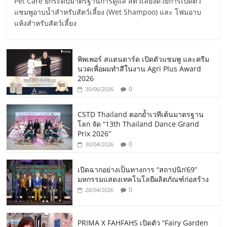
Pet Care ยกระดับมาตรฐานการดูแล สัตว์เลี้ยงด้วยการเปิดตัว
แชมพูอาบน้ำสำหรับสัตว์เลี้ยง (Wet Shampoo) และ โฟมอาบ
แห้งสำหรับสัตว์เลี้ยง
พิพเพอร์ สแตนดาร์ด เปิดตัวแชมพู และครีม
นวดเพื่อผมทำสีในงาน Agri Plus Award
2026
0
30/06/2026
CSTD Thailand ตอกย้ำเวทีเต้นมาตรฐาน
โลก จัด “13th Thailand Dance Grand
Prix 2026”
0
30/04/2026
เปิดฉากอย่างเป็นทางการ “สถาปนิก’69”
มหกรรมแสดงเทคโนโลยีผลิตภัณฑ์ก่อสร้าง
0
28/04/2026
PRIMA X FAHFAHS เปิดตัว “Fairy Garden