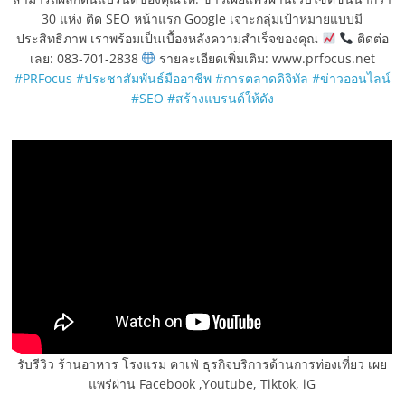
30 แห่ง ติด SEO หน้าแรก Google เจาะกลุ่มเป้าหมายแบบมี
ประสิทธิภาพ เราพร้อมเป็นเบื้องหลังความสำเร็จของคุณ
ติดต่อ
เลย: 083-701-2838
รายละเอียดเพิ่มเติม: www.prfocus.net
#PRFocus
#ประชาสัมพันธ์มืออาชีพ
#การตลาดดิจิทัล
#ข่าวออนไลน์
#SEO
#สร้างแบรนด์ให้ดัง
รับรีวิว ร้านอาหาร โรงแรม คาเฟ่ ธุรกิจบริการด้านการท่องเที่ยว เผย
แพร่ผ่าน Facebook ,Youtube, Tiktok, iG