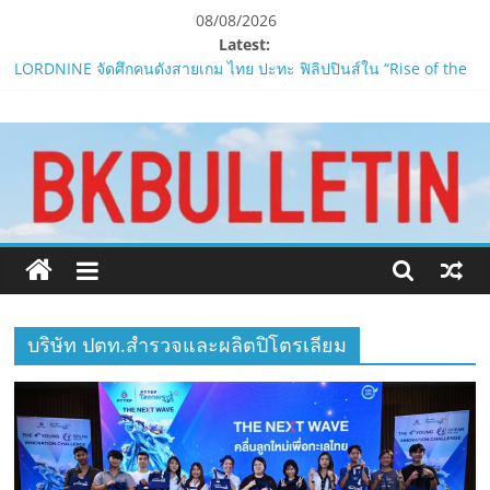
Skip
08/08/2026
to
Latest:
content
LORDNINE จัดศึกคนดังสายเกม ไทย ปะทะ ฟิลิปปินส์ใน “Rise of the
Tenth Lord”
www.bkbulletin.co
PIPPER STANDARD® เปิดตัวแชมพูอาบน้ำ และ โฟมอาบแห้งสัตว์
เลี้ยง
ห้ามพลาด! Smilegate เปิดตัว ‘เฮเลนา’ เซิร์ฟเวอร์ใหม่ของ
นำ
LORDNINE 29 ก.ค. นี้
เสนอ
LORDNINE ครบรอบ 1 ปี! Smilegate เปิด “Helena” เซิร์ฟฯ ใหม่
ข่าว
พร้อมอาวุธเคียวและศึกกิลด์-PvP เดือดครึ่งปีหลัง 2026
ครบ
Smilegate ฉลองครบรอบ 1 ปี “Lordnine”เปิดตัวเซิร์ฟใหม่ ‘Helena’
ทุก
บูสต์ EXP กระฉูด 50% พร้อมแจกซัมมอนสูงสุด 1,111 ครั้ง!
ด้าน
บริษัท ปตท.สำรวจและผลิตปิโตรเลียม