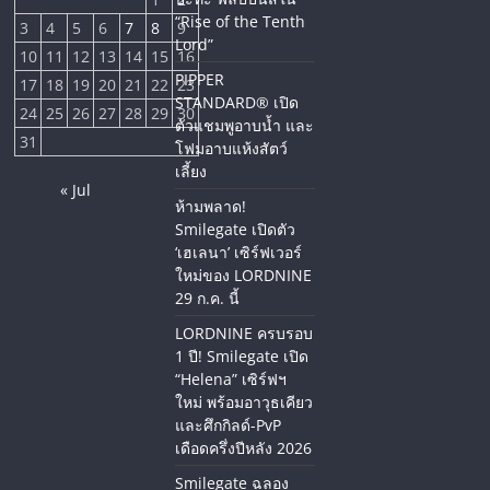
“Rise of the Tenth
3
4
5
6
7
8
9
Lord”
10
11
12
13
14
15
16
PIPPER
17
18
19
20
21
22
23
STANDARD® เปิด
24
25
26
27
28
29
30
ตัวแชมพูอาบน้ำ และ
31
โฟมอาบแห้งสัตว์
เลี้ยง
« Jul
ห้ามพลาด!
Smilegate เปิดตัว
‘เฮเลนา’ เซิร์ฟเวอร์
ใหม่ของ LORDNINE
29 ก.ค. นี้
LORDNINE ครบรอบ
1 ปี! Smilegate เปิด
“Helena” เซิร์ฟฯ
ใหม่ พร้อมอาวุธเคียว
และศึกกิลด์-PvP
เดือดครึ่งปีหลัง 2026
Smilegate ฉลอง