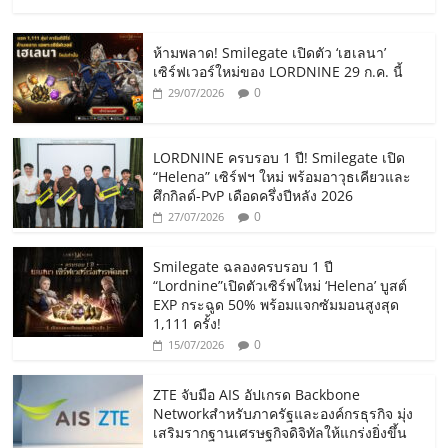
ห้ามพลาด! Smilegate เปิดตัว ‘เฮเลนา’
เซิร์ฟเวอร์ใหม่ของ LORDNINE 29 ก.ค. นี้
0
29/07/2026
LORDNINE ครบรอบ 1 ปี! Smilegate เปิด
“Helena” เซิร์ฟฯ ใหม่ พร้อมอาวุธเคียวและ
ศึกกิลด์-PvP เดือดครึ่งปีหลัง 2026
0
27/07/2026
Smilegate ฉลองครบรอบ 1 ปี
“Lordnine”เปิดตัวเซิร์ฟใหม่ ‘Helena’ บูสต์
EXP กระฉูด 50% พร้อมแจกซัมมอนสูงสุด
1,111 ครั้ง!
0
15/07/2026
ZTE จับมือ AIS อัปเกรด Backbone
Networkสำหรับภาครัฐและองค์กรธุรกิจ มุ่ง
เสริมรากฐานเศรษฐกิจดิจิทัลให้แกร่งยิ่งขึ้น