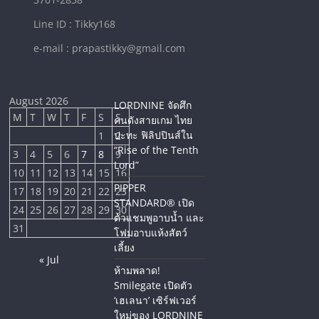
Line ID : Tikky168
e-mail : prapastikky@gmail.com
August 2026
LORDNINE จัดศึก
M
T
W
T
F
S
S
คนดังสายเกม ไทย
ปะทะ ฟิลิปปินส์ใน
1
2
“Rise of the Tenth
3
4
5
6
7
8
9
Lord”
10
11
12
13
14
15
16
PIPPER
17
18
19
20
21
22
23
STANDARD® เปิด
24
25
26
27
28
29
30
ตัวแชมพูอาบน้ำ และ
31
โฟมอาบแห้งสัตว์
เลี้ยง
« Jul
ห้ามพลาด!
Smilegate เปิดตัว
‘เฮเลนา’ เซิร์ฟเวอร์
ใหม่ของ LORDNINE