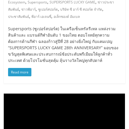
,
,
,
Ecosystem
Supersports
SUPERSPORTS LUCKY GAME
ข่าวประขา
,
,
,
,
สัมพันธ์
ข่าวพีอาร์
ซูเปอร์สปอร์ต
บริษัท ซี อาร์ ซี สปอร์ต จำกัด
,
,
ประชาสัมพันธ์
พีอาร์ เอเจนซี่
อเล็กซองต์ อัมเบล
Supersports (ซูเปอร์สปอร์ต) ในเครือเซ็นทรัลรีเทล แหล่งรวม
สินค้าและ แบรนด์กีฬาอันดับ 1 ของไทย ตอบโจทย์ทุกความ
ต้องการด้านกีฬา ฉลองก้าวสู่ปีที่ 28 อย่างยิ่งใหญ่ กับแคมเปญ
“SUPERSPORTS LUCKY GAME 28th ANNIVERSARY” มอบของ
ขวัญสุดพิเศษและประสบการณ์ช้อประดับพรีเมียมให้ลูกค้าทั่ว
ประเทศ ด้วยโปรโมชั่นสุดคุ้ม ลุ้นรางวัลใหญ่ทุกสัปดาห์
Read more