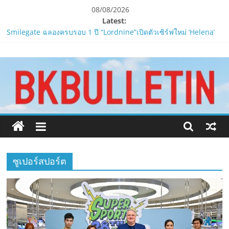
Skip
08/08/2026
to
Latest:
LORDNINE ครบรอบ 1 ปี! Smilegate เปิด “Helena” เซิร์ฟฯ ใหม่
content
พร้อมอาวุธเคียวและศึกกิลด์-PvP เดือดครึ่งปีหลัง 2026
www.bkbulletin.co
Smilegate ฉลองครบรอบ 1 ปี “Lordnine”เปิดตัวเซิร์ฟใหม่ ‘Helena’
บูสต์ EXP กระฉูด 50% พร้อมแจกซัมมอนสูงสุด 1,111 ครั้ง!
LORDNINE จัดศึกคนดังสายเกม ไทย ปะทะ ฟิลิปปินส์ใน “Rise of the
นำ
Tenth Lord”
เสนอ
PIPPER STANDARD® เปิดตัวแชมพูอาบน้ำ และ โฟมอาบแห้งสัตว์
ข่าว
เลี้ยง
ครบ
ห้ามพลาด! Smilegate เปิดตัว ‘เฮเลนา’ เซิร์ฟเวอร์ใหม่ของ
ทุก
LORDNINE 29 ก.ค. นี้
ด้าน
ซูเปอร์สปอร์ต