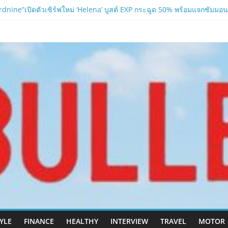
nine”เปิดตัวเซิร์ฟใหม่ ‘Helena’ บูสต์ EXP กระฉูด 50% พร้อมแจกซัมมอนสู
 ปะทะ ฟิลิปปินส์ใน “Rise of the Tenth Lord”
.com
อาบน้ำ และ โฟมอาบแห้งสัตว์เลี้ยง
ลนา’ เซิร์ฟเวอร์ใหม่ของ LORDNINE 29 ก.ค. นี้
เปิด “Helena” เซิร์ฟฯ ใหม่ พร้อมอาวุธเคียวและศึกกิลด์-PvP เดือดครึ่งป
TYLE
FINANCE
HEALTHY
INTERVIEW
TRAVEL
MOTOR