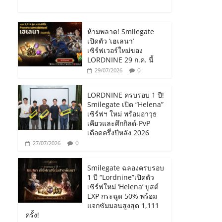
ห้ามพลาด! Smilegate
เปิดตัว ‘เฮเลนา’
เซิร์ฟเวอร์ใหม่ของ
LORDNINE 29 ก.ค. นี้
0
29/07/2026
LORDNINE ครบรอบ 1 ปี!
Smilegate เปิด “Helena”
เซิร์ฟฯ ใหม่ พร้อมอาวุธ
เคียวและศึกกิลด์-PvP
เดือดครึ่งปีหลัง 2026
0
27/07/2026
Smilegate ฉลองครบรอบ
1 ปี “Lordnine”เปิดตัว
เซิร์ฟใหม่ ‘Helena’ บูสต์
EXP กระฉูด 50% พร้อม
แจกซัมมอนสูงสุด 1,111
ครั้ง!