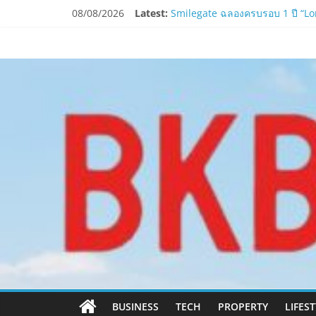
Skip
08/08/2026
Latest:
Smilegate ฉลองครบรอบ 1 ปี “Lord
to
LORDNINE จัดศึกคนดังสายเกม ไทย
content
www.bkbulletin
PIPPER STANDARD® เปิดตัวแชมพู
ห้ามพลาด! Smilegate เปิดตัว ‘เฮเ
LORDNINE ครบรอบ 1 ปี! Smilegate 
นำ
เสนอ
ข่าว
ครบ
ทุก
ด้าน
BUSINESS
TECH
PROPERTY
LIFES